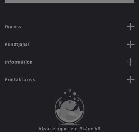
Om oss
Kundtjänst
Information
Kontakta oss
Akvarieimporten i Skåne AB
Hörjavägen 2