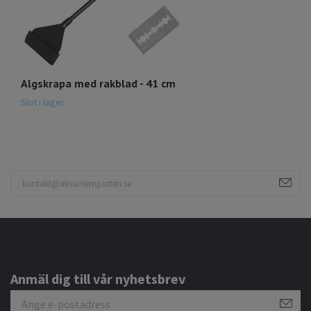
Algskrapa med rakblad - 41 cm
P
8
Slut i lager
Anmäl dig till vår nyhetsbrev