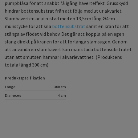
pumpblåsa för att snabbt få igång häverteffekt. Grusskydd
hindrar bottensubstrat från att följa med ut ur akvariet.
Slamhäverten är utrustad med en 13,5cm lång Ø4cm
munstycke för att sila
bottensubstrat
samt en kran för att
stänga av flödet vid behov. Det går att koppla på en egen
slang direkt på kranen för att förlänga slamsugen. Genom
att använda en slamhävert kan man städa bottensubstratet
utan att smutsen hamnar i akvarievattnet. (Produktens
totala längd 300 cm)
Produktspecifikation
Längd:
300 cm
Diameter:
4 cm