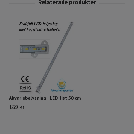
Akvariebelysning - LED-list 50 cm
Pl
189 kr
2