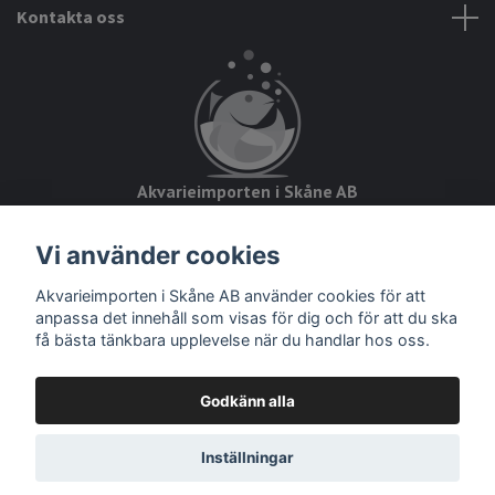
Kontakta oss
Akvarieimporten i Skåne AB
Hörjavägen 2
Vi använder cookies
28234 Tyringe
Akvarieimporten i Skåne AB använder cookies för att
Org.nr: 559093-8832
anpassa det innehåll som visas för dig och för att du ska
få bästa tänkbara upplevelse när du handlar hos oss.
Godkänn alla
© 2026 Akvarieimporten
Inställningar