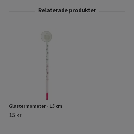
Glastermometer - 15 cm
G
15 kr
1