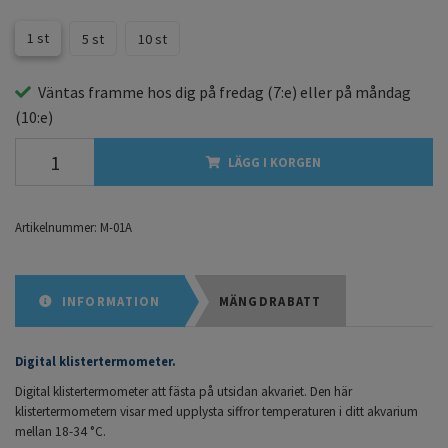
1 st
5 st
10 st
Väntas framme hos dig på
fredag
(7:e) eller på
måndag
(10:e)
LÄGG I KORGEN
Artikelnummer:
M-01A
INFORMATION
MÄNGDRABATT
Digital klistertermometer.
Digital klistertermometer att fästa på utsidan akvariet. Den här
klistertermometern visar med upplysta siffror temperaturen i ditt akvarium
mellan 18-34 °C.