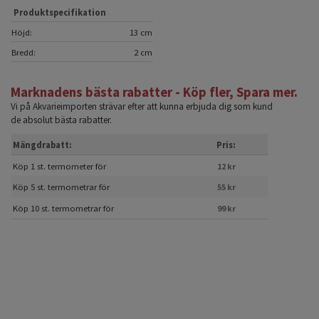
Produktspecifikation
Höjd:
13 cm
Bredd:
2 cm
Marknadens bästa rabatter - Köp fler, Spara mer.
Vi på Akvarieimporten strävar efter att kunna erbjuda dig som kund
de absolut bästa rabatter.
Mängdrabatt:
Pris:
Köp 1 st. termometer för
12 kr
Köp 5 st. termometrar för
55 kr
Köp 10 st. termometrar för
99 kr