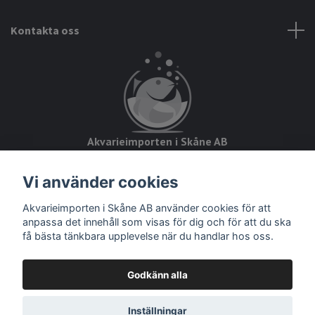
Kontakta oss
Akvarieimporten i Skåne AB
Hörjavägen 2
Vi använder cookies
28234 Tyringe
Org.nr: 559093-8832
Akvarieimporten i Skåne AB använder cookies för att
anpassa det innehåll som visas för dig och för att du ska
få bästa tänkbara upplevelse när du handlar hos oss.
Godkänn alla
© 2026 Akvarieimporten
Inställningar