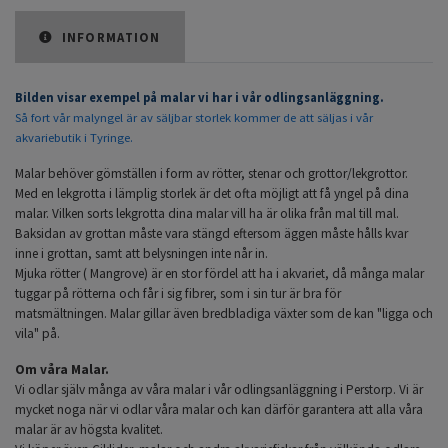
INFORMATION
Bilden visar exempel på malar vi har i vår odlingsanläggning.
Så fort vår malyngel är av säljbar storlek kommer de att säljas i vår
akvariebutik i Tyringe.
Malar behöver gömställen i form av rötter, stenar och grottor/lekgrottor.
Med en lekgrotta i lämplig storlek är det ofta möjligt att få yngel på dina
malar. Vilken sorts lekgrotta dina malar vill ha är olika från mal till mal.
Baksidan av grottan måste vara stängd eftersom äggen måste hålls kvar
inne i grottan, samt att belysningen inte når in.
Mjuka rötter ( Mangrove) är en stor fördel att ha i akvariet, då många malar
tuggar på rötterna och får i sig fibrer, som i sin tur är bra för
matsmältningen. Malar gillar även bredbladiga växter som de kan "ligga och
vila" på.
Om våra Malar.
Vi odlar själv många av våra malar i vår odlingsanläggning i Perstorp. Vi är
mycket noga när vi odlar våra malar och kan därför garantera att alla våra
malar är av högsta kvalitet.