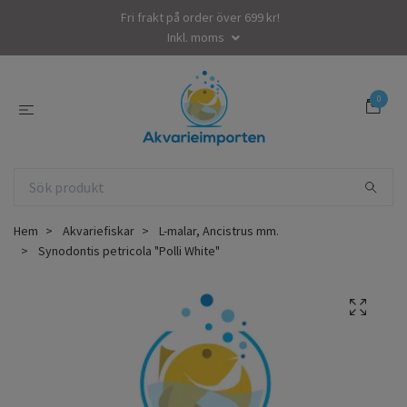
Fri frakt på order över 699 kr!
Inkl. moms
0
Hem
Akvariefiskar
L-malar, Ancistrus mm.
Synodontis petricola "Polli White"