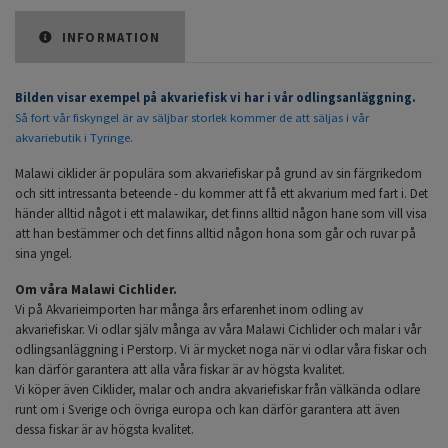
INFORMATION
Bilden visar exempel på akvariefisk vi har i vår odlingsanläggning.
Så fort vår fiskyngel är av säljbar storlek kommer de att säljas i vår
akvariebutik i Tyringe.
Malawi ciklider är populära som akvariefiskar på grund av sin färgrikedom
och sitt intressanta beteende - du kommer att få ett akvarium med fart i. Det
händer alltid något i ett malawikar, det finns alltid någon hane som vill visa
att han bestämmer och det finns alltid någon hona som går och ruvar på
sina yngel.
Om våra Malawi Cichlider.
Vi på Akvarieimporten har många års erfarenhet inom odling av
akvariefiskar. Vi odlar själv många av våra Malawi Cichlider och malar i vår
odlingsanläggning i Perstorp. Vi är mycket noga när vi odlar våra fiskar och
kan därför garantera att alla våra fiskar är av högsta kvalitet.
Vi köper även Ciklider, malar och andra akvariefiskar från välkända odlare
runt om i Sverige och övriga europa och kan därför garantera att även
dessa fiskar är av högsta kvalitet.