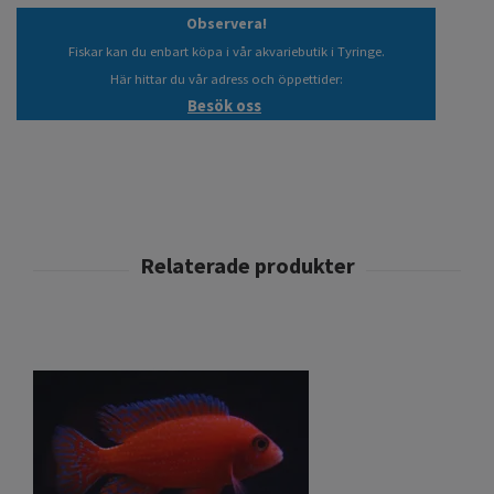
Observera!
Fiskar kan du enbart köpa i vår akvariebutik i Tyringe.
Här hittar du vår adress och öppettider:
Besök oss