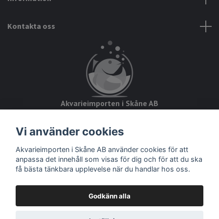
Kontakta oss
Akvarieimporten i Skåne AB
Hörjavägen 2
Vi använder cookies
28234 Tyringe
Akvarieimporten i Skåne AB använder cookies för att
Org.nr: 559093-8832
anpassa det innehåll som visas för dig och för att du ska
få bästa tänkbara upplevelse när du handlar hos oss.
Godkänn alla
© 2026 Akvarieimporten