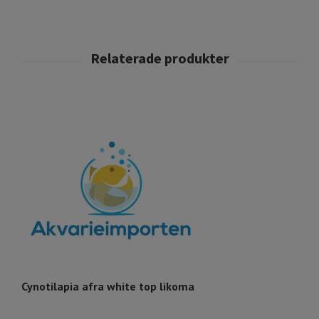
Cynotilapia afra white top likoma
Cy