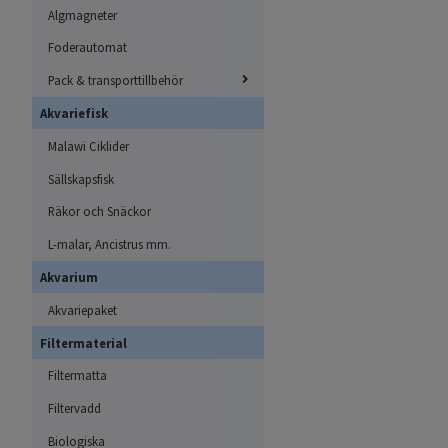
Algmagneter
Foderautomat
Pack & transporttillbehör
Akvariefisk
Malawi Ciklider
Sällskapsfisk
Räkor och Snäckor
L-malar, Ancistrus mm.
Akvarium
Akvariepaket
Filtermaterial
Filtermatta
Filtervadd
Biologiska