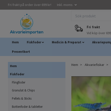
Fri frakt på order över 699 kr!
Inkl. moms
Fri frakt
Vid köp över 699
Hem
Fiskfoder
Medicin & Preparat
Akvariepump
Presentkort
Hem
Akvariefiskar
Hem
Fiskfoder
Flingfoder
Granulat & Chips
Pellets & Sticks
Bottenfoder & tabletter