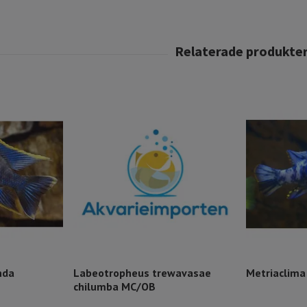
nda
Labeotropheus trewavasae
Metriaclima
chilumba MC/OB