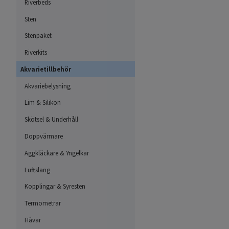
Riverbeds
Sten
Stenpaket
Riverkits
Akvarietillbehör
Akvariebelysning
Lim & Silikon
Skötsel & Underhåll
Doppvärmare
Äggkläckare & Yngelkar
Luftslang
Kopplingar & Syresten
Termometrar
Håvar