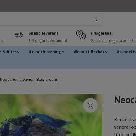
Snabb leverans
Prisgaranti
 kr
1-3 dagar leveranstid
Gäller samtliga produkte
 & filter
Akvarieinredning
Akvarietillbehör
Akvariefi
Neocaridina Davidi - Blue dream
Neoca
Bilden vis
varierar o
förbi butik