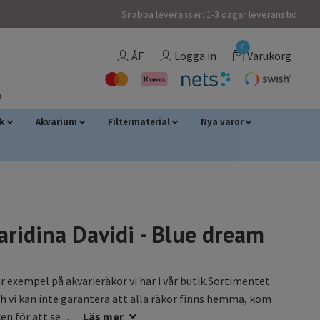
Snabba leveranser: 1-3 dagar leveranstid
0
ÅF
Logga in
Varukorg
r
sk
Akvarium
Filtermaterial
Nya varor
ridina Davidi - Blue dream
ar exempel på akvarieräkor vi har i vår butik.Sortimentet
ch vi kan inte garantera att alla räkor finns hemma, kom
en för att se ...
Läs mer