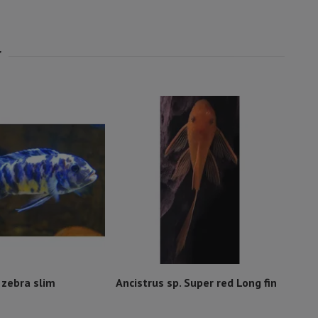
Peti
Röd
 zebra slim
Ancistrus sp. Super red Long fin