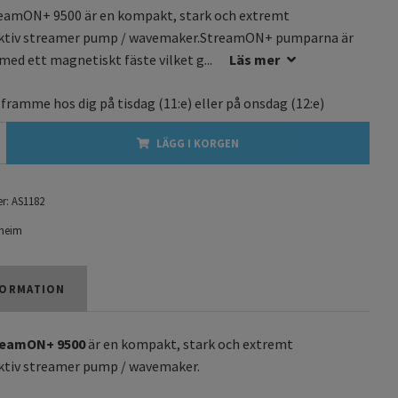
eamON+ 9500 är en kompakt, stark och extremt
ektiv streamer pump / wavemaker.StreamON+ pumparna är
med ett magnetiskt fäste vilket g...
Läs mer
 framme hos dig på
tisdag
(11:e) eller på
onsdag
(12:e)
LÄGG I KORGEN
r:
AS1182
heim
ORMATION
reamON+ 9500
är en kompakt, stark och extremt
ektiv streamer pump / wavemaker.