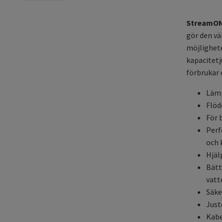
StreamON
gör den väl
möjlighete
kapacitet
förbrukar 
Lämp
Flöd
För 
Perf
och 
Hjäl
Bätt
vatt
Säke
Just
Kabe