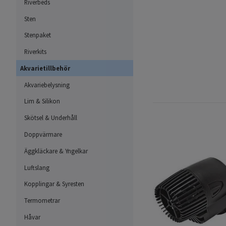
Riverbeds
Sten
Stenpaket
Riverkits
Akvarietillbehör
Akvariebelysning
Lim & Silikon
Skötsel & Underhåll
Doppvärmare
Äggkläckare & Yngelkar
Luftslang
Kopplingar & Syresten
Termometrar
Håvar