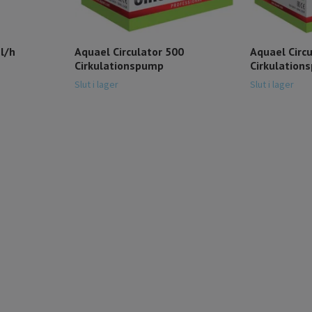
l/h
Aquael Circulator 500
Aquael Circ
Cirkulationspump
Cirkulation
Slut i lager
Slut i lager