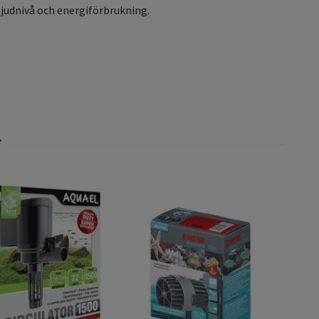
ljudnivå och energiförbrukning.
Pump
159