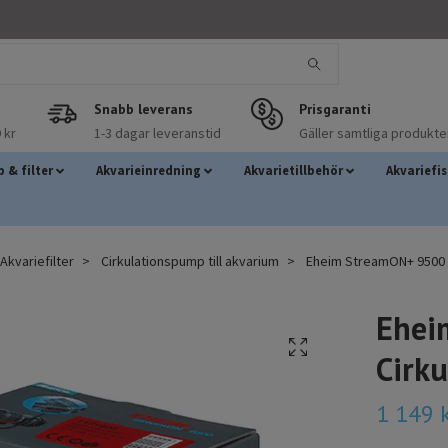
Snabb leverans
Prisgaranti
 kr
1-3 dagar leveranstid
Gäller samtliga produkte
 & filter
Akvarieinredning
Akvarietillbehör
Akvariefi
kvariefilter
Cirkulationspump till akvarium
Eheim StreamON+ 9500 
Ehei
Cirk
1 149 