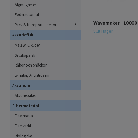
Algmagneter
Foderautomat
Wavemaker - 10000 
Pack & transporttillbehör
Slut i lager
Akvariefisk
Malawi Ciklider
Sällskapsfisk
Räkor och Snäckor
L-malar, Ancistrus mm.
Akvarium
Akvariepaket
Filtermaterial
Filtermatta
Filtervadd
Biologiska