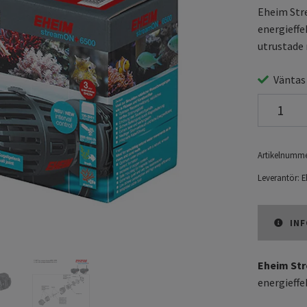
Eheim Str
energieff
utrustade 
Väntas
Artikelnumme
Leverantör:
E
INF
Eheim St
energieff