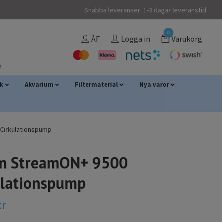
Snabba leveranser: 1-3 dagar leveranstid
0
ÅF
Logga in
Varukorg
r
sk
Akvarium
Filtermaterial
Nya varor
Cirkulationspump
m StreamON+ 9500
ulationspump
kr