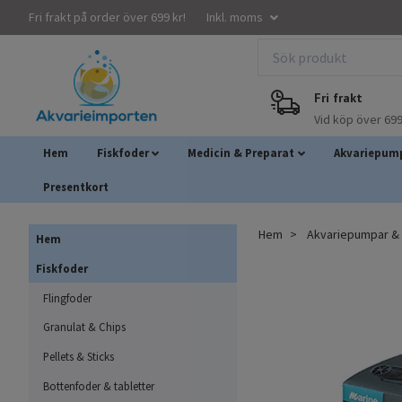
Fri frakt på order över 699 kr!
Inkl. moms
Fri frakt
Vid köp över 699
Hem
Fiskfoder
Medicin & Preparat
Akvariepump
Presentkort
Hem
Akvariepumpar & A
Hem
Fiskfoder
Flingfoder
Granulat & Chips
Pellets & Sticks
Bottenfoder & tabletter