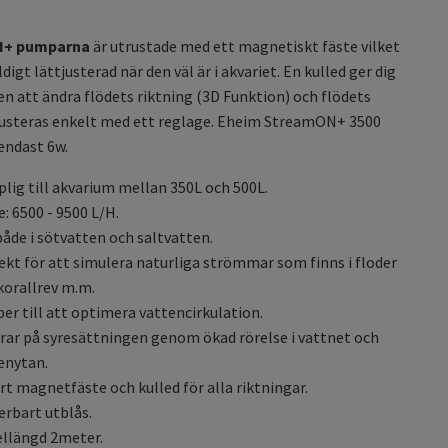
+ pumparna
är utrustade med ett magnetiskt fäste vilket
digt lättjusterad när den väl är i akvariet. En kulled ger dig
n att ändra flödets riktning (3D Funktion) och flödets
justeras enkelt med ett reglage. Eheim StreamON+ 3500
endast 6w.
lig till akvarium mellan 350L och 500L.
e: 6500 - 9500 L/H.
både i sötvatten och saltvatten.
ekt för att simulera naturliga strömmar som finns i floder
korallrev m.m.
per till att optimera vattencirkulation.
rar på syresättningen genom ökad rörelse i vattnet och
enytan.
rt magnetfäste och kulled för alla riktningar.
erbart utblås.
llängd 2meter.