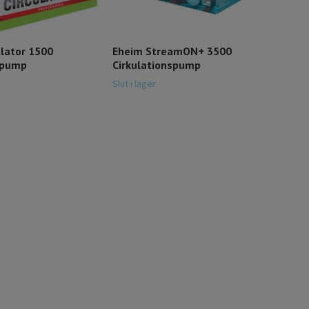
ulator 1500
Eheim StreamON+ 3500
spump
Cirkulationspump
Slut i lager