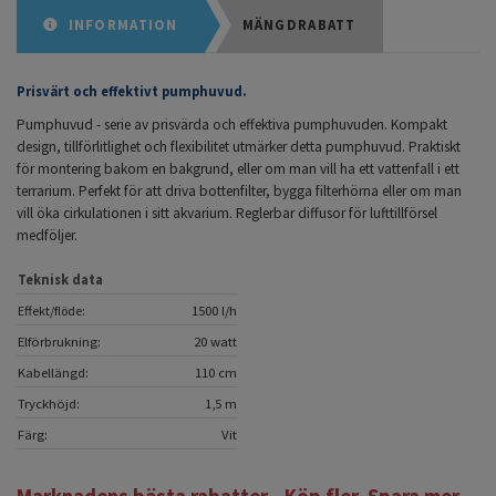
INFORMATION
MÄNGDRABATT
Prisvärt och effektivt pumphuvud.
Pumphuvud - serie av prisvärda och effektiva pumphuvuden. Kompakt
design, tillförlitlighet och flexibilitet utmärker detta pumphuvud. Praktiskt
för montering bakom en bakgrund, eller om man vill ha ett vattenfall i ett
terrarium. Perfekt för att driva bottenfilter, bygga filterhörna eller om man
vill öka cirkulationen i sitt akvarium. Reglerbar diffusor för lufttillförsel
medföljer.
Teknisk data
Effekt/flöde:
1500 l/h
Elförbrukning:
20 watt
Kabellängd:
110 cm
Tryckhöjd:
1,5 m
Färg:
Vit