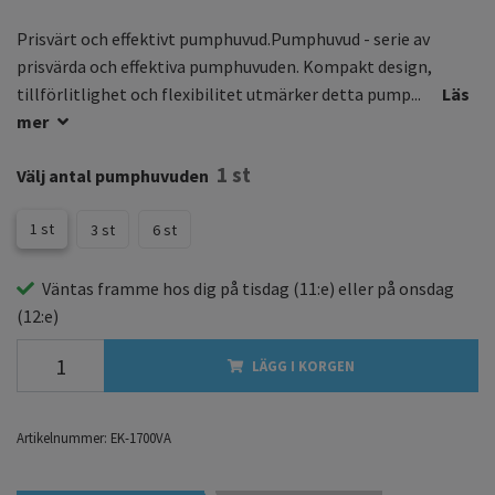
Prisvärt och effektivt pumphuvud.Pumphuvud - serie av
prisvärda och effektiva pumphuvuden. Kompakt design,
tillförlitlighet och flexibilitet utmärker detta pump...
Läs
mer
1 st
Välj antal pumphuvuden
1 st
3 st
6 st
Väntas framme hos dig på
tisdag
(11:e) eller på
onsdag
(12:e)
LÄGG I KORGEN
Artikelnummer:
EK-1700VA