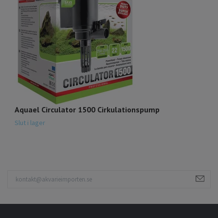
Aquael Circulator 1500 Cirkulationspump
E
6
Slut i lager