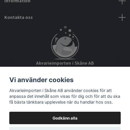
Information
Kontakta oss
Akvarieimporten i Skåne AB
Hörjavägen 2
Vi använder cookies
28234 Tyringe
Akvarieimporten i Skåne AB använder cookies för att
Org.nr: 559093-8832
anpassa det innehåll som visas för dig och för att du ska
få bästa tänkbara upplevelse när du handlar hos oss.
Godkänn alla