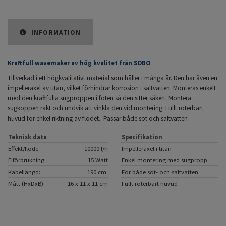
INFORMATION
Kraftfull wavemaker av hög kvalitet från SOBO
Tillverkad i ett högkvalitativt material som håller i många år. Den har även en
impelleraxel av titan, vilket förhindrar korrosion i saltvatten. Monteras enkelt
med den kraftfulla sugproppen i foten så den sitter säkert. Montera
sugkoppen rakt och undvik att vinkla den vid montering. Fullt roterbart
huvud för enkel riktning av flödet. Passar både söt och saltvatten
Teknisk data
Specifikation
Effekt/flöde:
10000 l/h
Impelleraxel i titan
Elförbrukning:
15 Watt
Enkel montering med sugpropp
Kabellängd:
190 cm
För både söt- och saltvatten
Mått (HxDxB):
16 x 11 x 11 cm
Fullt roterbart huvud