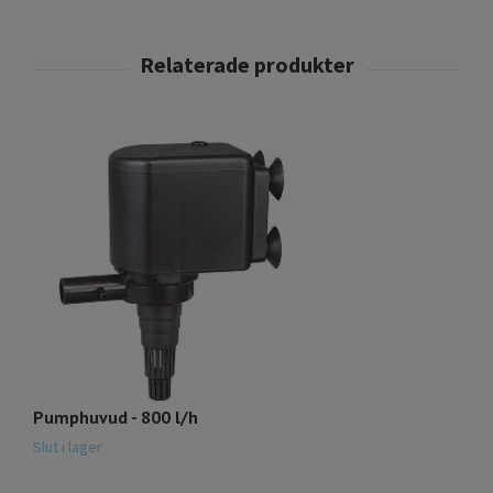
Pumphuvud - 800 l/h
A
Slut i lager
Sl