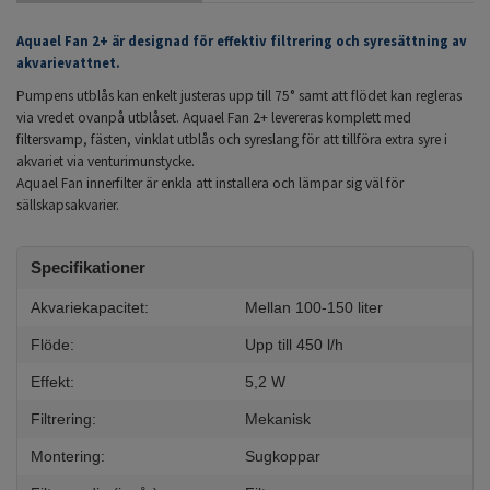
Aquael Fan 2+ är designad för effektiv filtrering och syresättning av
akvarievattnet.
Pumpens utblås kan enkelt justeras upp till 75° samt att flödet kan regleras
via vredet ovanpå utblåset. Aquael Fan 2+ levereras komplett med
filtersvamp, fästen, vinklat utblås och syreslang för att tillföra extra syre i
akvariet via venturimunstycke.
Aquael Fan innerfilter är enkla att installera och lämpar sig väl för
sällskapsakvarier.
Specifikationer
Akvariekapacitet:
Mellan 100-150 liter
Flöde:
Upp till 450 l/h
Effekt:
5,2 W
Filtrering:
Mekanisk
Montering:
Sugkoppar