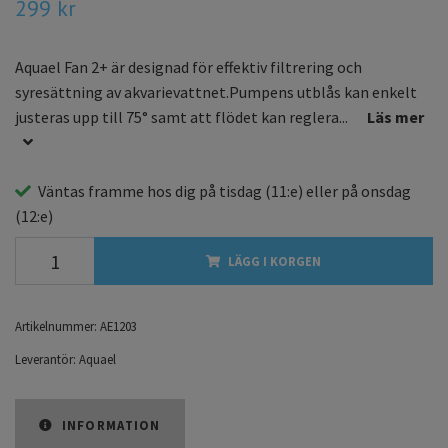
299 kr
Aquael Fan 2+ är designad för effektiv filtrering och
syresättning av akvarievattnet.Pumpens utblås kan enkelt
justeras upp till 75° samt att flödet kan reglera...
Läs mer
Väntas framme hos dig på
tisdag
(11:e) eller på
onsdag
(12:e)
LÄGG I KORGEN
Artikelnummer:
AE1203
Leverantör:
Aquael
INFORMATION