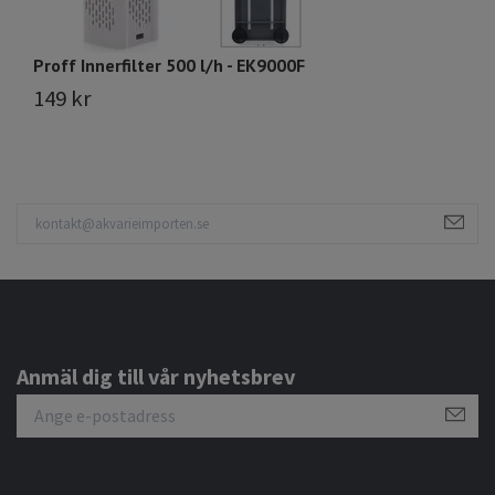
Proff Innerfilter 500 l/h - EK9000F
Lu
149 kr
6
Anmäl dig till vår nyhetsbrev