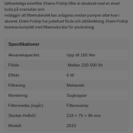
lätthanterliga innerfilter. Eheims PickUp-filter är utrustade med en smart
lucka på ovansidan som
möjliggör att filtermaterialet kan avlägsnas medan pumpen sitter kvar i
akvariet. Eheim PickUp har justerbart flöde och utblåsriktning. Eheim PickUp
levereras komplett med filtermedia klar för användning.
Specifikationer
Akvariekapacitet:
Upp till 160 liter
Flöde:
Mellan 220-500 l/h
Effekt:
6 W
Filtrering:
Mekanisk
Montering:
Sugkoppar
Filtermedia (ingår):
Filtersvamp
Storlek HxBxD:
218 × 75 × 96 mm
Modell:
2010