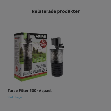
Turbo Filter 500 - Aquael
E
3
Slut i lager