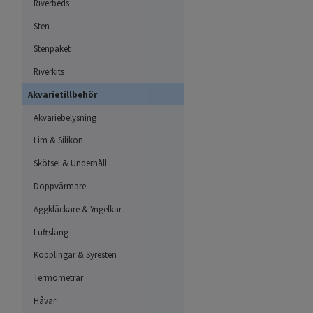
Riverbeds
Sten
Stenpaket
Riverkits
Akvarietillbehör
Akvariebelysning
Lim & Silikon
Skötsel & Underhåll
Doppvärmare
Äggkläckare & Yngelkar
Luftslang
Kopplingar & Syresten
Termometrar
Håvar