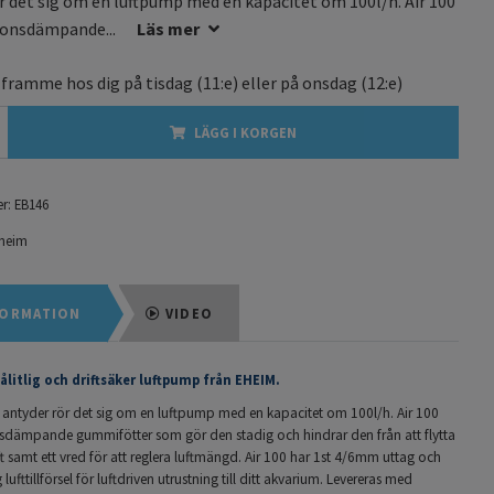
r det sig om en luftpump med en kapacitet om 100l/h. Air 100
ionsdämpande...
Läs mer
 framme hos dig på
tisdag
(11:e) eller på
onsdag
(12:e)
LÄGG I KORGEN
r:
EB146
heim
ORMATION
VIDEO
pålitlig och driftsäker luftpump från EHEIM.
ntyder rör det sig om en luftpump med en kapacitet om 100l/h. Air 100
nsdämpande gummifötter som gör den stadig och hindrar den från att flytta
ft samt ett vred för att reglera luftmängd. Air 100 har 1st 4/6mm
uttag och
g lufttillförsel för luftdriven utrustning till ditt akvarium. Levereras med