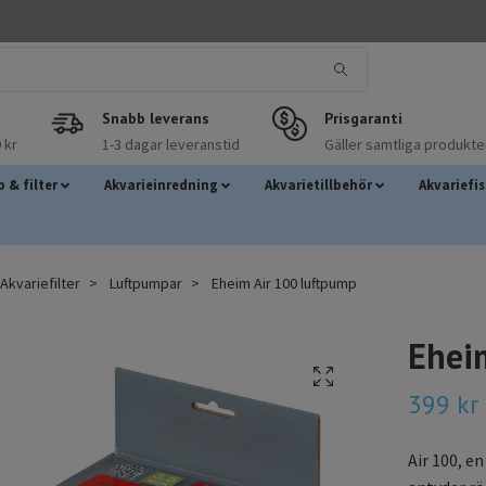
Snabb leverans
Prisgaranti
 kr
1-3 dagar leveranstid
Gäller samtliga produkte
 & filter
Akvarieinredning
Akvarietillbehör
Akvariefi
kvariefilter
Luftpumpar
Eheim Air 100 luftpump
Ehei
399 kr
Air 100, e