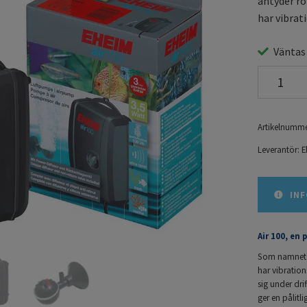
antyder rö
har vibrat
Väntas
Artikelnumme
Leverantör:
E
INF
Air 100, en 
Som namnet a
har vibratio
sig under dri
ger en pålitli