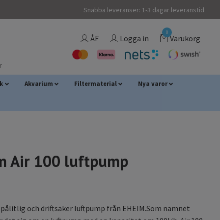
Snabba leveranser: 1-3 dagar leveranstid
0
ÅF
Logga in
Varukorg
r
sk
Akvarium
Filtermaterial
Nya varor
m Air 100 luftpump
n pålitlig och driftsäker luftpump från EHEIM.Som namnet