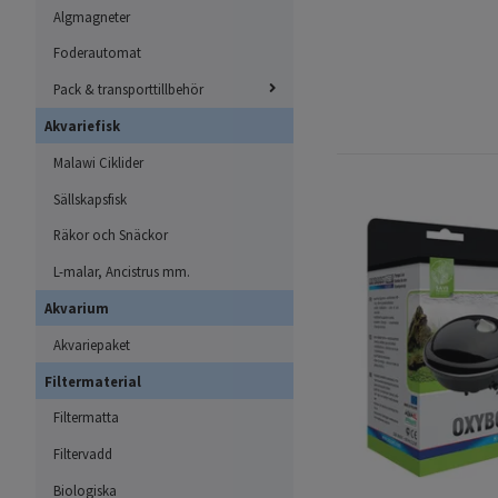
Algmagneter
Foderautomat
Pack & transporttillbehör
Akvariefisk
Malawi Ciklider
Sällskapsfisk
Räkor och Snäckor
L-malar, Ancistrus mm.
Akvarium
Akvariepaket
Filtermaterial
Filtermatta
Filtervadd
Biologiska