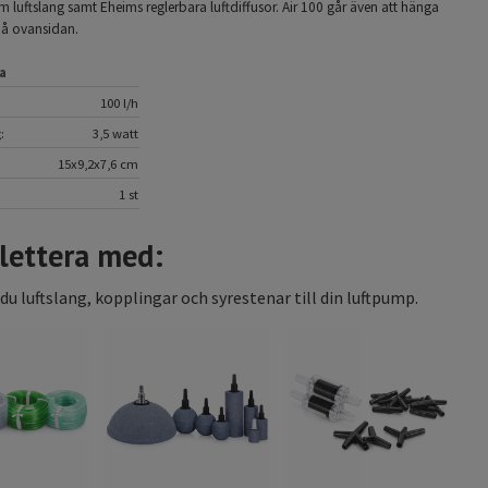
m luftslang samt Eheims reglerbara luftdiffusor. Air 100 går även att hänga
på ovansidan.
a
100 l/h
:
3,5 watt
15x9,2x7,6 cm
1 st
ettera med:
 du luftslang, kopplingar och syrestenar till din luftpump.