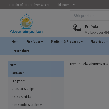
Fri frakt på order över 699 kr!
Inkl. moms
Fri frakt
Vid köp över 699
Hem
Fiskfoder
Medicin & Preparat
Akvariepump
Presentkort
Hem
Akvariepumpar & A
Hem
Fiskfoder
Flingfoder
Granulat & Chips
Pellets & Sticks
Bottenfoder & tabletter