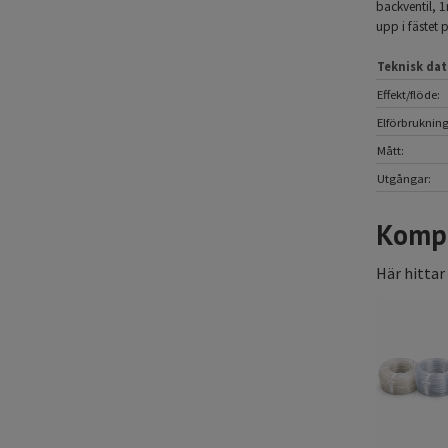
backventil, 1
upp i fästet 
Teknisk dat
Effekt/flöde:
Elförbrukning
Mått:
Utgångar:
Kompl
Här hittar