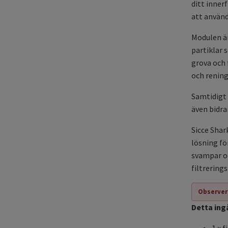
ditt inner
att använda
Modulen är
partiklar 
grova och
och rening
Samtidigt 
även bidrar
Sicce Shar
lösning för
svampar oc
filtrering
Observer
Detta ing
1 x 