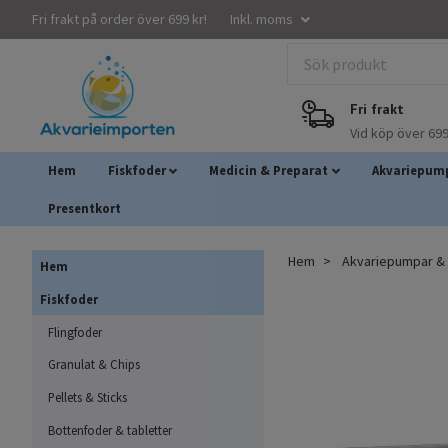
Fri frakt på order över 699 kr!
Inkl. moms
Fri frakt
Vid köp över 699
Hem
Fiskfoder
Medicin & Preparat
Akvariepump
Presentkort
Hem
Akvariepumpar & A
Hem
Fiskfoder
Flingfoder
Granulat & Chips
Pellets & Sticks
Bottenfoder & tabletter