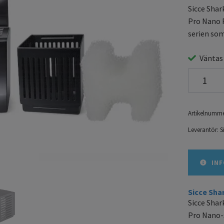
Sicce Shar
Pro Nano F
serien som
Väntas
Artikelnumme
Leverantör:
S
INF
Sicce Sha
Sicce Shar
Pro Nano-s