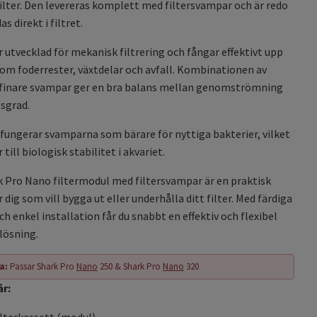
filter. Den levereras komplett med filtersvampar och är redo
s direkt i filtret.
 utvecklad för mekanisk filtrering och fångar effektivt upp
som foderrester, växtdelar och avfall. Kombinationen av
 finare svampar ger en bra balans mellan genomströmning
sgrad.
fungerar svamparna som bärare för nyttiga bakterier, vilket
 till biologisk stabilitet i akvariet.
k Pro Nano filtermodul med filtersvampar är en praktisk
 dig som vill bygga ut eller underhålla ditt filter. Med färdiga
h enkel installation får du snabbt en effektiv och flexibel
slösning.
a:
Passar Shark Pro
Nano
250 & Shark Pro
Nano
320
år:
filterkassett (modul)