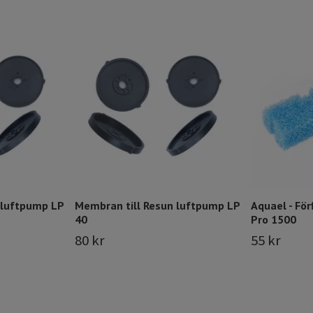
 luftpump LP
Membran till Resun luftpump LP
Aquael - För
40
Pro 1500
80 kr
55 kr