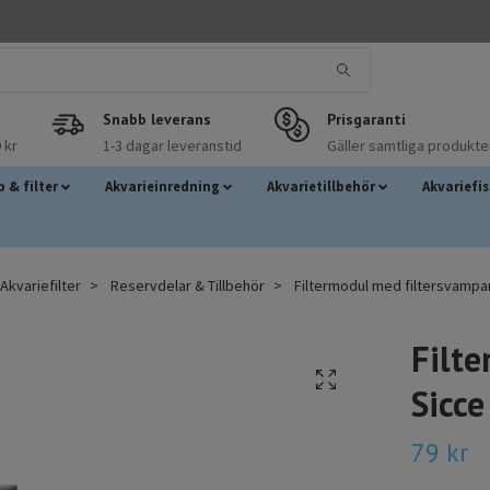
Snabb leverans
Prisgaranti
 kr
1-3 dagar leveranstid
Gäller samtliga produkte
 & filter
Akvarieinredning
Akvarietillbehör
Akvariefi
kvariefilter
Reservdelar & Tillbehör
Filtermodul med filtersvampar
Filte
Sicce
79 kr