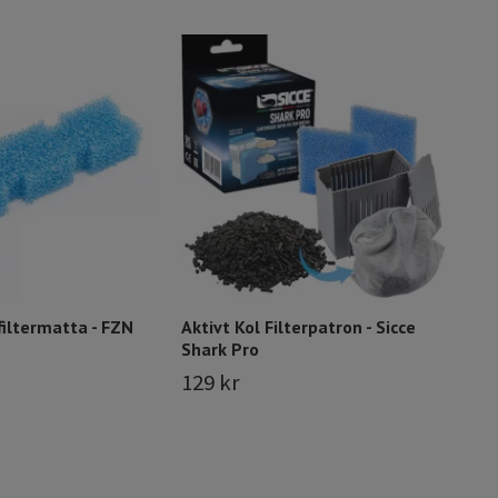
Luft
- 2
Slut i
filtermatta - FZN
Aktivt Kol Filterpatron - Sicce
Shark Pro
129 kr