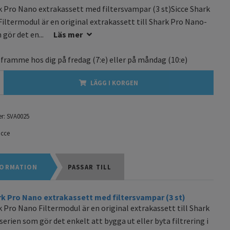
k Pro Nano extrakassett med filtersvampar (3 st)Sicce Shark
iltermodul är en original extrakassett till Shark Pro Nano-
 gör det en...
Läs mer
 framme hos dig på
fredag
(7:e) eller på
måndag
(10:e)
LÄGG I KORGEN
r:
SVA0025
icce
ORMATION
PASSAR TILL
rk Pro Nano extrakassett med filtersvampar (3 st)
k Pro Nano Filtermodul är en original extrakassett till Shark
erien som gör det enkelt att bygga ut eller byta filtrering i