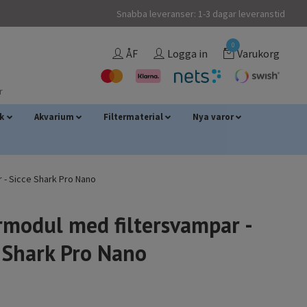
Snabba leveranser: 1-3 dagar leveranstid
0
ÅF
Logga in
Varukorg
r
sk
Akvarium
Filtermaterial
Nya varor
 - Sicce Shark Pro Nano
rmodul med filtersvampar -
 Shark Pro Nano