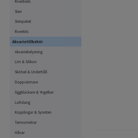
Riverbeds
Sten
Stenpaket
Riverkits
Akvarietillbehör
Akvariebelysning
Lim & Silikon
Skötsel & Underhåll
Doppvärmare
Äggkläckare & Yngelkar
Luftslang
Kopplingar & Syresten
Termometrar
Håvar