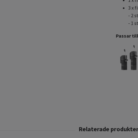
3 x 
- 2 s
- 1 s
Passar til