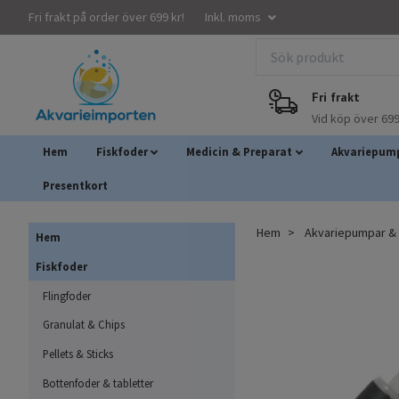
Fri frakt på order över 699 kr!
Inkl. moms
Fri frakt
Vid köp över 699
Hem
Fiskfoder
Medicin & Preparat
Akvariepump
Presentkort
Hem
Akvariepumpar & A
Hem
Fiskfoder
Flingfoder
Granulat & Chips
Pellets & Sticks
Bottenfoder & tabletter