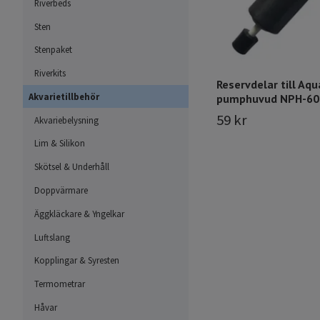
Riverbeds
Sten
Stenpaket
Riverkits
Reservdelar till Aq
Akvarietillbehör
pumphuvud NPH-60
59 kr
Akvariebelysning
Lim & Silikon
Skötsel & Underhåll
Doppvärmare
Äggkläckare & Yngelkar
Luftslang
Kopplingar & Syresten
Termometrar
Håvar