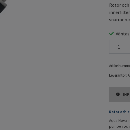
Rotor och 
innerfilte
snurrar ru
Väntas
Artikelnumme
Leverantör:
A
INF
Rotor och ax
Aqua Nova inn
pumpen och pr