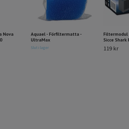
ua Nova
Aquael - Förfiltermatta -
Filtermodul
0
UltraMax
Sicce Shark 
119 kr
Slut i lager