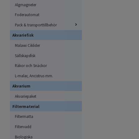
Algmagneter
Foderautomat
Pack & transporttillbehör
Akvariefisk
Malawi Ciklider
Sällskapsfisk
Räkor och Snäckor
L-malar, Ancistrus mm.
Akvarium
Akvariepaket
Filtermaterial
Filtermatta
Filtervadd
Biologiska