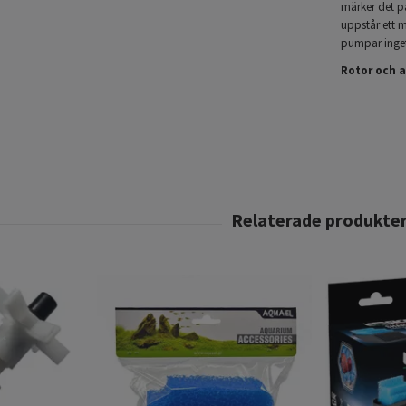
märker det på
uppstår ett m
pumpar inget 
Rotor och a