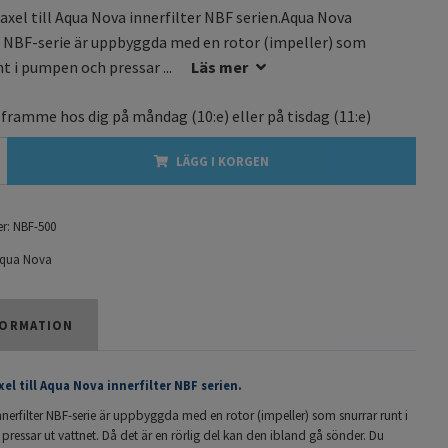
axel till Aqua Nova innerfilter NBF serien.Aqua Nova
r NBF-serie är uppbyggda med en rotor (impeller) som
nt i pumpen och pressar ...
Läs mer
 framme hos dig på
måndag
(10:e) eller på
tisdag
(11:e)
LÄGG I KORGEN
r:
NBF-500
qua Nova
ORMATION
el till Aqua Nova innerfilter NBF serien.
erfilter NBF-serie är uppbyggda med en rotor (impeller) som snurrar runt i
essar ut vattnet. Då det är en rörlig del kan den ibland gå sönder. Du