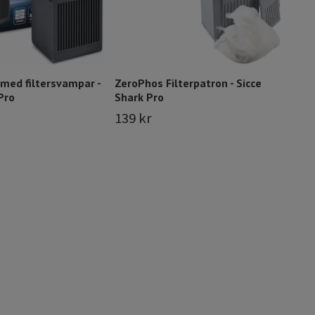
 med filtersvampar -
ZeroPhos Filterpatron - Sicce
Pro
Shark Pro
139 kr