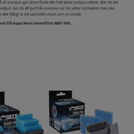
 att pumpen ger sämre flöde eller helt slutar pumpa vattnet, eller att det
issljud. Hör du ett ljud från pumpen när du sätter i kontakten men den
eller dåligt är det sannolikt rotorn som är sönder.
xel till Aqua Nova innerfilter NBF-500.
Sicc
pack
89 