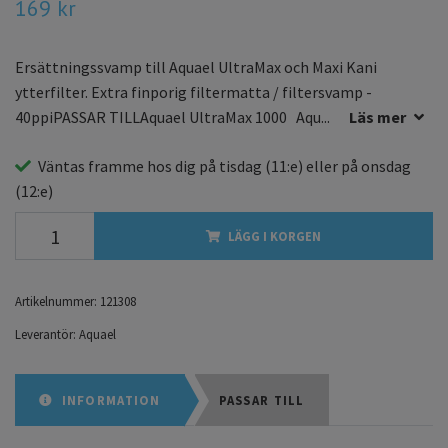
169 kr
Ersättningssvamp till Aquael UltraMax och Maxi Kani
ytterfilter. Extra finporig filtermatta / filtersvamp -
40ppiPASSAR TILLAquael UltraMax 1000 Aqu...
Läs mer
Väntas framme hos dig på
tisdag
(11:e) eller på
onsdag
(12:e)
LÄGG I KORGEN
Artikelnummer:
121308
Leverantör:
Aquael
INFORMATION
PASSAR TILL