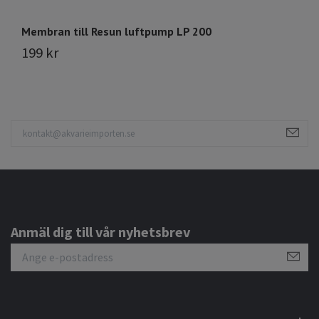
Membran till Resun luftpump LP 200
Fi
199 kr
7
Anmäl dig till vår nyhetsbrev