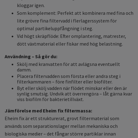
kloggar igen.
Som komplement: Perfekt att kombinera med fina och
lite grövre fina filtervadd i flerlagerssystem för
optimal partikeluppfångning i steg.
Vid högt skräpflöde: Efter omplantering, matrester,
dött växtmaterial eller fiskar med hög belastning.
Användning – Så gör du:
Skölj med kranvatten för att avlägsna eventuellt
damm.
Placera filtervadden som första eller andra steg i
filterkammaren – före finfilter eller biofilter.
Byt eller skölj vadden när flödet minskar eller den är
synlig smutsig. Undvik att överrengöra – låt gärna kvar
viss biofilm för bakterietillväxt.
Jämförelse med Eheim fix filtermassa:
Eheim fix är ett strukturerat, grovt filtermaterial som
används som separationslager mellan mekaniska och
biologiska medier – det fångar större partiklar innan