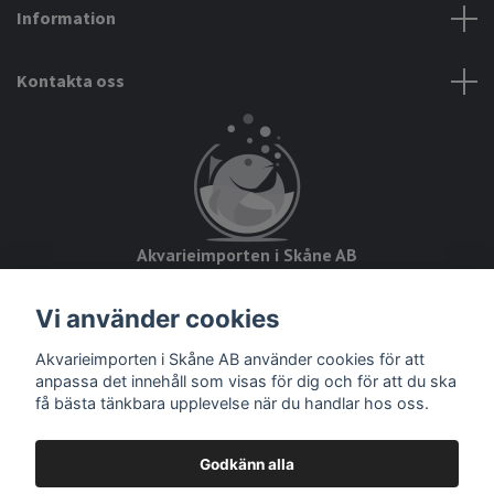
Information
Kontakta oss
Akvarieimporten i Skåne AB
Hörjavägen 2
Vi använder cookies
28234 Tyringe
Akvarieimporten i Skåne AB använder cookies för att
Org.nr: 559093-8832
anpassa det innehåll som visas för dig och för att du ska
få bästa tänkbara upplevelse när du handlar hos oss.
Godkänn alla