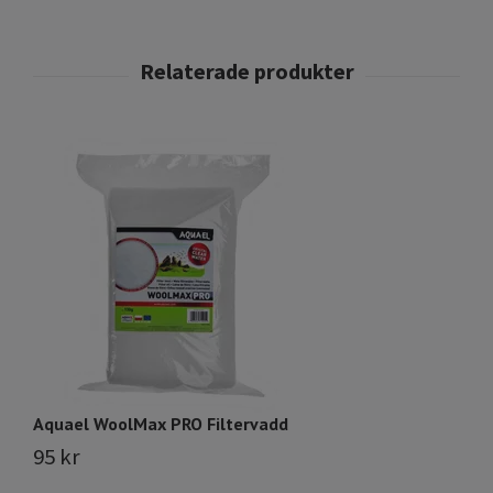
Aquael WoolMax PRO Filtervadd
Fi
95 kr
4