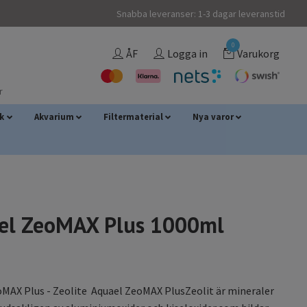
Snabba leveranser: 1-3 dagar leveranstid
0
ÅF
Logga in
Varukorg
r
sk
Akvarium
Filtermaterial
Nya varor
el ZeoMAX Plus 1000ml
MAX Plus - Zeolite Aquael ZeoMAX PlusZeolit är mineraler