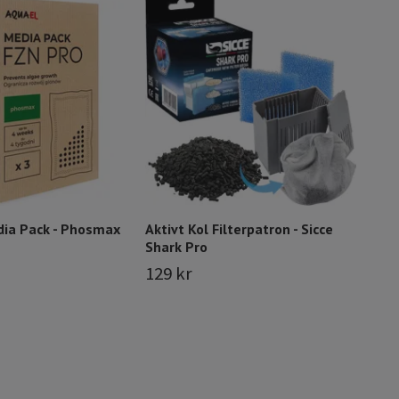
Nätp
cm
12 
dia Pack - Phosmax
Aktivt Kol Filterpatron - Sicce
Shark Pro
129 kr