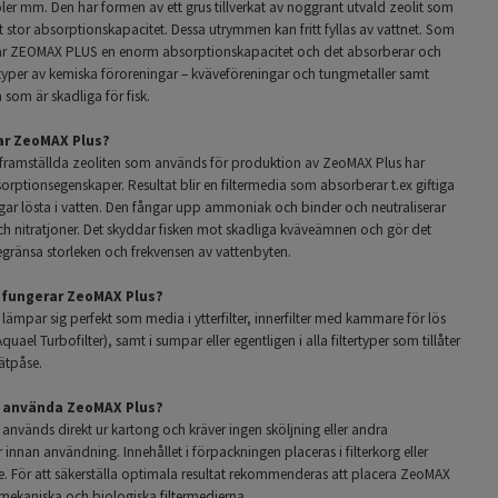
oler mm
. Den har formen av ett grus tillverkat av noggrant utvald zeolit som
 stor absorptionskapacitet. Dessa utrymmen kan fritt fyllas av vattnet. Som
 har ZEOMAX PLUS en enorm absorptionskapacitet och det absorberar och
 typer av kemiska föroreningar – kväveföreningar och tungmetaller samt
som är skadliga för fisk.
ar ZeoMAX Plus?
t framställda zeoliten som används för produktion av ZeoMAX Plus har
rptionsegenskaper. Resultat blir en filtermedia som absorberar t.ex giftiga
gar lösta i vatten. Den fångar upp ammoniak och binder och neutraliserar
och nitratjoner. Det skyddar fisken mot skadliga kväveämnen och gör det
egränsa storleken och frekvensen av vattenbyten.
r fungerar ZeoMAX Plus?
ämpar sig perfekt som media i ytterfilter, innerfilter med kammare för lös
quael Turbofilter), samt i sumpar eller egentligen i alla filtertyper som tillåter
ätpåse.
g använda ZeoMAX Plus?
används direkt ur kartong och kräver ingen sköljning eller andra
innan användning. Innehållet i förpackningen placeras i filterkorg eller
e. För att säkerställa optimala resultat rekommenderas att placera ZeoMAX
e mekaniska och biologiska
filtermedierna
.