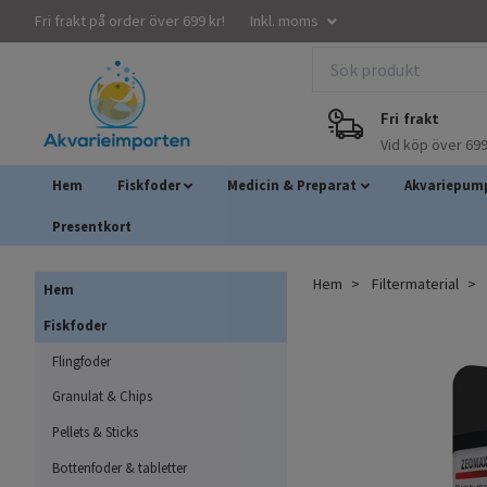
Fri frakt på order över 699 kr!
Inkl. moms
Fri frakt
Vid köp över 699
Hem
Fiskfoder
Medicin & Preparat
Akvariepump
Presentkort
Hem
Filtermaterial
Hem
Fiskfoder
Flingfoder
Granulat & Chips
Pellets & Sticks
Bottenfoder & tabletter