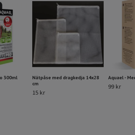
o 300ml
Nätpåse med dragkedja 14x28
Aquael - Me
cm
99 kr
15 kr