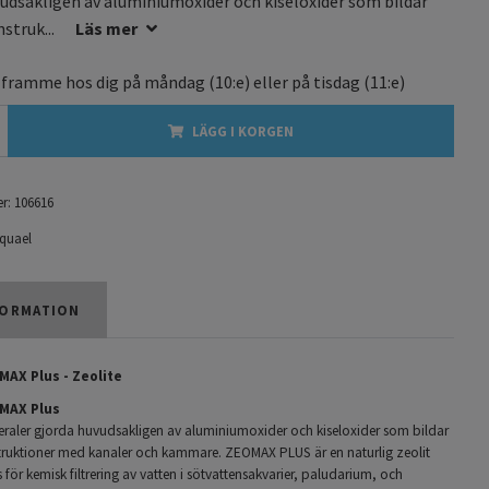
udsakligen av aluminiumoxider och kiseloxider som bildar
struk...
Läs mer
 framme hos dig på
måndag
(10:e) eller på
tisdag
(11:e)
LÄGG I KORGEN
r:
106616
quael
ORMATION
MAX Plus
- Zeolite
MAX Plus
neraler gjorda huvudsakligen av aluminiumoxider och kiseloxider som bildar
ruktioner med kanaler och kammare. ZEOMAX PLUS är en naturlig zeolit
ör kemisk filtrering av vatten
i sötvattensakvarier, paludarium, och