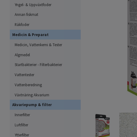
Yngel- & Uppväxtfoder
Annan fiskmat
Räkfoder
Medicin & Preparat
Medicin, Vattenkemi & Tester
Algmedel
Startbakterier - Filterbakterier
Vattentester
Vattenberedning
Växtnäring Akvarium
Akvariepump & filter
Innerfilter
Luftfilter
Ytterfilter