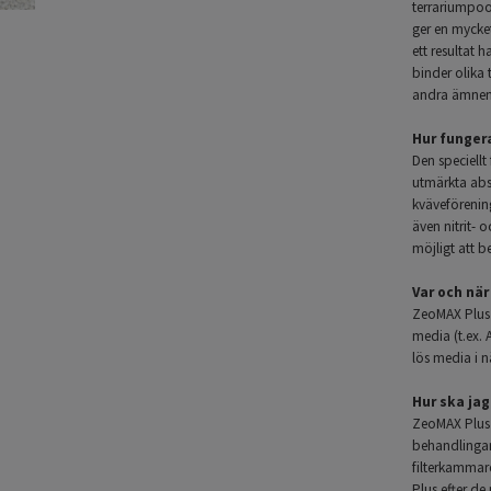
terrariumpo
ger en mycket
ett resultat
binder olika
andra ämnen 
Hur funger
Den speciell
utmärkta abso
kväveförenin
även nitrit- 
möjligt att b
Var och nä
ZeoMAX Plus l
media (t.ex. A
lös media i n
Hur ska ja
ZeoMAX Plus 
behandlingar 
filterkammar
Plus efter d