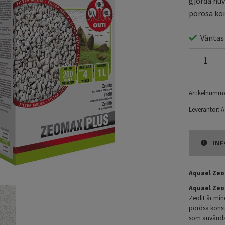
gjorda huv
porösa kon
Väntas
Artikelnumme
Leverantör:
A
INF
Aquael Zeo
Aquael Zeo
Zeolit är mi
porösa konst
som används f