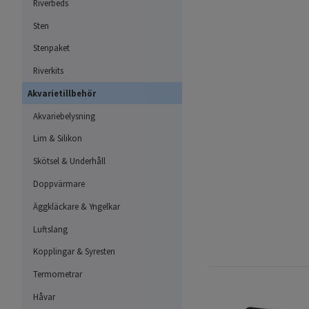
Riverbeds
Sten
Stenpaket
Riverkits
Akvarietillbehör
Akvariebelysning
Lim & Silikon
Skötsel & Underhåll
Doppvärmare
Äggkläckare & Yngelkar
Luftslang
Kopplingar & Syresten
Termometrar
Håvar