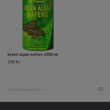
Green algae wafers 1000 ml
H
259 kr
3