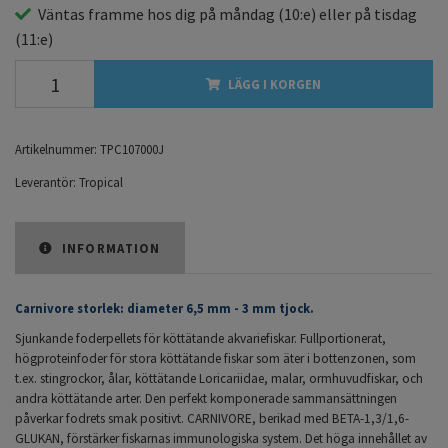
Väntas framme hos dig på
måndag
(10:e) eller på
tisdag
(11:e)
LÄGG I KORGEN
Artikelnummer:
TPC107000J
Leverantör:
Tropical
INFORMATION
Carnivore storlek: diameter 6,5 mm - 3 mm tjock.
Sjunkande foderpellets för köttätande akvariefiskar. Fullportionerat,
högproteinfoder för stora köttätande fiskar som äter i bottenzonen, som
t.ex. stingrockor, ålar, köttätande Loricariidae, malar, ormhuvudfiskar, och
andra köttätande arter. Den perfekt komponerade sammansättningen
påverkar fodrets smak positivt. CARNIVORE, berikad med BETA-1,3/1,6-
GLUKAN, förstärker fiskarnas immunologiska system. Det höga innehållet av