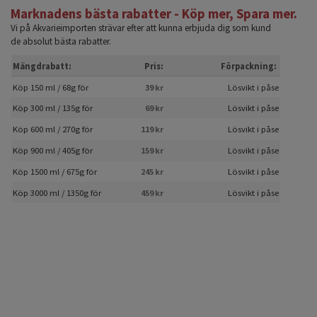
Marknadens bästa rabatter - Köp mer, Spara mer.
Vi på Akvarieimporten strävar efter att kunna erbjuda dig som kund
de absolut bästa rabatter.
Mängdrabatt:
Pris:
Förpackning:
Köp 150 ml / 68g för
39 kr
Lösvikt i påse
Köp 300 ml / 135g för
69 kr
Lösvikt i påse
Köp 600 ml / 270g för
119 kr
Lösvikt i påse
Köp 900 ml / 405g för
159 kr
Lösvikt i påse
Köp 1500 ml / 675g för
245 kr
Lösvikt i påse
Köp 3000 ml / 1350g för
459 kr
Lösvikt i påse