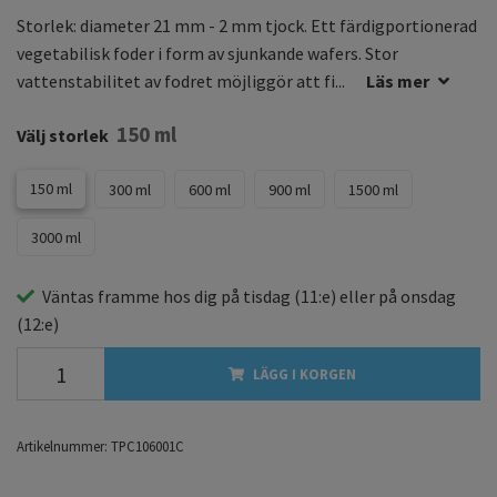
Storlek: diameter 21 mm - 2 mm tjock. Ett färdigportionerad
vegetabilisk foder i form av sjunkande wafers. Stor
vattenstabilitet av fodret möjliggör att fi...
Läs mer
150 ml
Välj storlek
150 ml
300 ml
600 ml
900 ml
1500 ml
3000 ml
Väntas framme hos dig på
tisdag
(11:e) eller på
onsdag
(12:e)
LÄGG I KORGEN
Artikelnummer:
TPC106001C