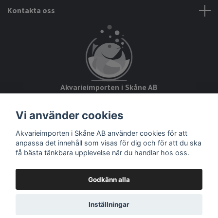
Kontakta oss
Akvarieimporten i Skåne AB
Hörjavägen 2
Vi använder cookies
28234 Tyringe
Akvarieimporten i Skåne AB använder cookies för att
Org.nr: 559093-8832
anpassa det innehåll som visas för dig och för att du ska
få bästa tänkbara upplevelse när du handlar hos oss.
Godkänn alla
© 2026 Akvarieimporten
Inställningar