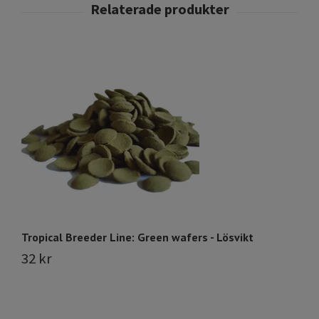
Tropical Breeder Line: Green wafers - Lösvikt
Hi
32 kr
1