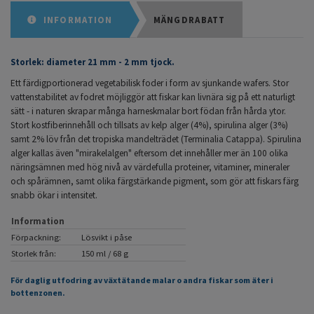
INFORMATION
MÄNGDRABATT
Storlek: diameter 21 mm - 2 mm tjock.
Ett färdigportionerad vegetabilisk foder i form av sjunkande wafers. Stor
vattenstabilitet av fodret möjliggör att fiskar kan livnära sig på ett naturligt
sätt - i naturen skrapar många harneskmalar bort födan från hårda ytor.
Stort kostfiberinnehåll och tillsats av kelp alger (4%), spirulina alger (3%)
samt 2% löv från det tropiska mandelträdet (Terminalia Catappa). Spirulina
alger kallas även "mirakelalgen" eftersom det innehåller mer än 100 olika
näringsämnen med hög nivå av värdefulla proteiner, vitaminer, mineraler
och spårämnen, samt olika färgstärkande pigment, som gör att fiskars färg
snabb ökar i intensitet.
Information
Förpackning:
Lösvikt i påse
Storlek från:
150 ml / 68 g
För daglig utfodring av växtätande malar o andra fiskar som äter i
bottenzonen.