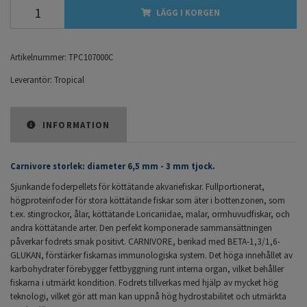
LÄGG I KORGEN
Artikelnummer:
TPC107000C
Leverantör:
Tropical
INFORMATION
Carnivore storlek: diameter 6,5 mm - 3 mm tjock.
Sjunkande foderpellets för köttätande akvariefiskar. Fullportionerat,
högproteinfoder för stora köttätande fiskar som äter i bottenzonen, som
t.ex. stingrockor, ålar, köttätande Loricariidae, malar, ormhuvudfiskar, och
andra köttätande arter. Den perfekt komponerade sammansättningen
påverkar fodrets smak positivt. CARNIVORE, berikad med BETA-1,3/1,6-
GLUKAN, förstärker fiskarnas immunologiska system. Det höga innehållet av
karbohydrater förebygger fettbyggning runt interna organ, vilket behåller
fiskarna i utmärkt kondition. Fodrets tillverkas med hjälp av mycket hög
teknologi, vilket gör att man kan uppnå hög hydrostabilitet och utmärkta