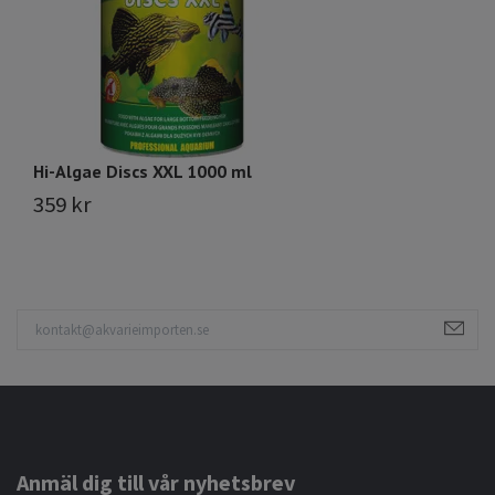
Hi-Algae Discs XXL 1000 ml
Hi
359 kr
1
Anmäl dig till vår nyhetsbrev