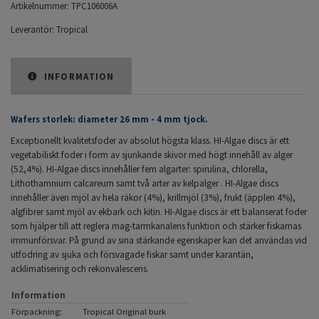
Artikelnummer:
TPC106006A
Leverantör:
Tropical
INFORMATION
Wafers storlek: diameter 26 mm - 4 mm tjock.
Exceptionellt kvalitetsfoder av absolut högsta klass. HI-Algae discs är ett
vegetabiliskt foder i form av sjunkande skivor med högt innehåll av alger
(52,4%). HI-Algae discs innehåller fem algarter: spirulina, chlorella,
Lithothamnium calcareum samt två arter av kelpalger . HI-Algae discs
innehåller även mjöl av hela räkor (4%), krillmjöl (3%), frukt (äpplen 4%),
algfibrer samt mjöl av ekbark och kitin. HI-Algae discs är ett balanserat foder
som hjälper till att reglera mag-tarmkanalens funktion och stärker fiskarnas
immunförsvar. På grund av sina stärkande egenskaper kan det användas vid
utfodring av sjuka och försvagade fiskar samt under karantän,
acklimatisering och rekonvalescens.
Information
Förpackning:
Tropical Original burk