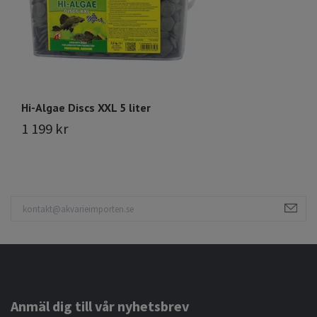
Hi-Algae Discs XXL 5 liter
Hi
1 199 kr
1
Anmäl dig till vår nyhetsbrev