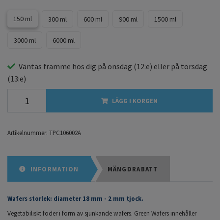
150 ml
300 ml
600 ml
900 ml
1500 ml
3000 ml
6000 ml
Väntas framme hos dig på
onsdag
(12:e) eller på
torsdag
(13:e)
LÄGG I KORGEN
Artikelnummer:
TPC106002A
INFORMATION
MÄNGDRABATT
Wafers storlek: diameter 18 mm - 2 mm tjock.
Vegetabiliskt foder i form av sjunkande wafers. Green Wafers innehåller