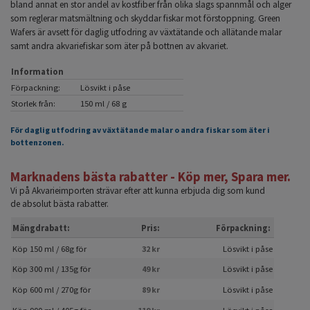
bland annat en stor andel av kostfiber från olika slags spannmål och alger
som reglerar matsmältning och skyddar fiskar mot förstoppning. Green
Wafers är avsett för daglig utfodring av växtätande och allätande malar
samt andra akvariefiskar som äter på bottnen av akvariet.
Information
Förpackning:
Lösvikt i påse
Storlek från:
150 ml / 68 g
För daglig utfodring av växtätande malar o andra fiskar som äter i
bottenzonen.
Marknadens bästa rabatter - Köp mer, Spara mer.
Vi på Akvarieimporten strävar efter att kunna erbjuda dig som kund
de absolut bästa rabatter.
Mängdrabatt:
Pris:
Förpackning:
Köp 150 ml / 68g för
32 kr
Lösvikt i påse
Köp 300 ml / 135g för
49 kr
Lösvikt i påse
Köp 600 ml / 270g för
89 kr
Lösvikt i påse