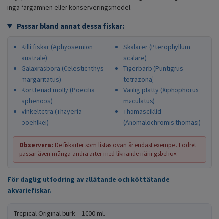
inga färgämnen eller konserveringsmedel.
Passar bland annat dessa fiskar:
Killi fiskar (Aphyosemion
Skalarer (Pterophyllum
australe)
scalare)
Galaxrasbora (Celestichthys
Tigerbarb (Puntigrus
margaritatus)
tetrazona)
Kortfenad molly (Poecilia
Vanlig platty (Xiphophorus
sphenops)
maculatus)
Vinkeltetra (Thayeria
Thomasciklid
boehlkei)
(Anomalochromis thomasi)
Observera:
De fiskarter som listas ovan är endast exempel. Fodret
passar även många andra arter med liknande näringsbehov.
För daglig utfodring av allätande och köttätande
akvariefiskar.
Tropical Original burk – 1000 ml.