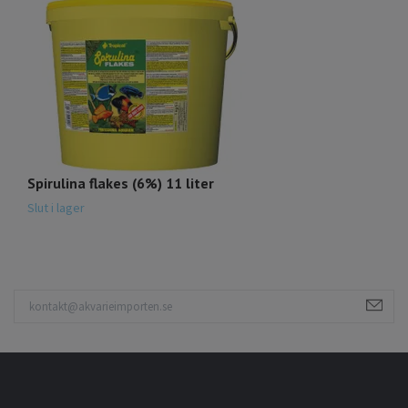
Spirulina flakes (6%) 11 liter
Ic
Slut i lager
Sl