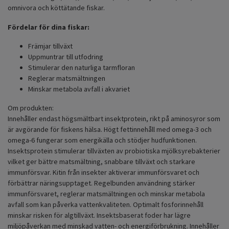
omnivora och köttätande fiskar.
Fördelar för dina fiskar:
Främjar tillväxt
Uppmuntrar till utfodring
Stimulerar den naturliga tarmfloran
Reglerar matsmältningen
Minskar metabola avfall i akvariet
Om produkten:
Innehåller endast högsmältbart insektprotein, rikt på aminosyror som
är avgörande för fiskens hälsa. Högt fettinnehåll med omega-3 och
omega-6 fungerar som energikälla och stödjer hudfunktionen.
Insektsprotein stimulerar tillväxten av probiotiska mjölksyrebakterier
vilket ger bättre matsmältning, snabbare tillväxt och starkare
immunförsvar. Kitin från insekter aktiverar immunförsvaret och
förbättrar näringsupptaget. Regelbunden användning stärker
immunförsvaret, reglerar matsmältningen och minskar metabola
avfall som kan påverka vattenkvaliteten. Optimalt fosforinnehåll
minskar risken för algtillväxt. Insektsbaserat foder har lägre
miljöpåverkan med minskad vatten- och energiförbrukning. Innehåller