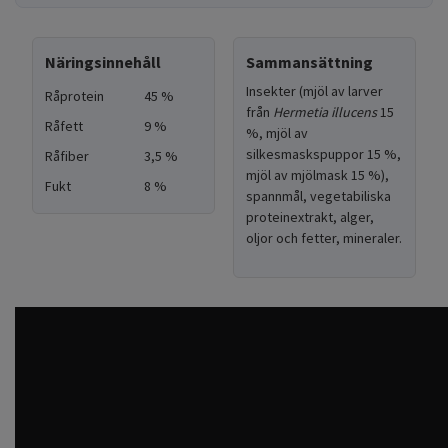
Näringsinnehåll
Sammansättning
Insekter (mjöl av larver
Råprotein
45 %
från
Hermetia illucens
15
Råfett
9 %
%, mjöl av
silkesmaskspuppor 15 %,
Råfiber
3,5 %
mjöl av mjölmask 15 %),
Fukt
8 %
spannmål, vegetabiliska
proteinextrakt, alger,
oljor och fetter, mineraler.