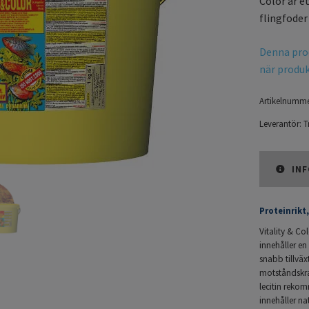
Color är e
flingfoder
Denna prod
när produkt
Artikelnumme
Leverantör:
T
INF
Proteinrikt
Vitality & Co
innehåller en
snabb tillväx
motståndskra
lecitin rekom
innehåller na