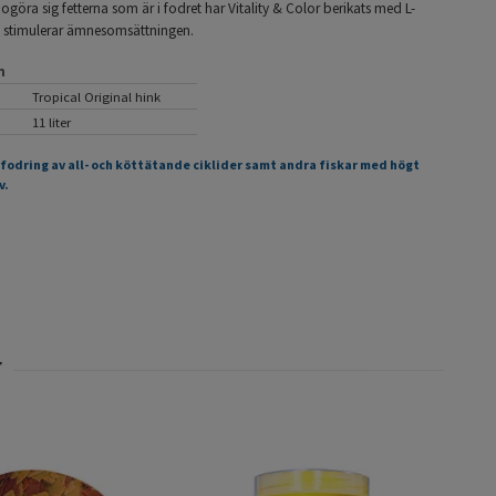
ogöra sig fetterna som är i fodret har Vitality & Color berikats med L-
m stimulerar ämnesomsättningen.
n
Tropical Original hink
11 liter
tfodring av all- och köttätande ciklider samt andra fiskar med högt
v.
Inse