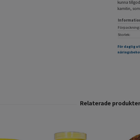
kunna tillgod
karnitin, so
Informatio
Förpackning:
Storlek:
För daglig u
näringsbeho