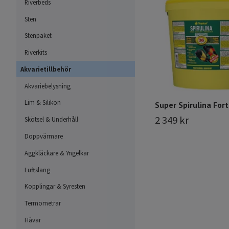
Riverbeds
Sten
Stenpaket
Riverkits
Akvarietillbehör
Akvariebelysning
Lim & Silikon
Super Spirulina Fort
2 349 kr
Skötsel & Underhåll
Doppvärmare
Äggkläckare & Yngelkar
Luftslang
Kopplingar & Syresten
Termometrar
Håvar