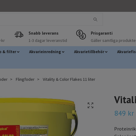
Snabb leverans
Prisgaranti
 kr
1-3 dagar leveranstid
Gäller samtliga produkte
 & filter
Akvarieinredning
Akvarietillbehör
Akvariefi
foder
Flingfoder
Vitality & Color Flakes 11 liter
Vital
849 kr
Proteinrik