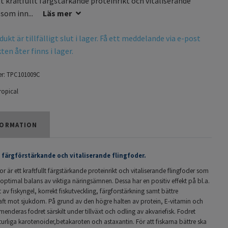
tt kraftfullt färgstärkande proteinrikt och vitaliserande
 som inn...
Läs mer
ukt är tillfälligt slut i lager. Få ett meddelande via e-post
en åter finns i lager.
r:
TPC101009C
ropical
ORMATION
, färgförstärkande och vitaliserande flingfoder.
lor är ett kraftfullt färgstärkande proteinrikt och vitaliserande flingfoder som
 optimal balans av viktiga näringsämnen. Dessa har en positiv effekt på bl.a.
t av fiskyngel, korrekt fiskutveckling, färgforstärkning samt bättre
ft mot sjukdom. På grund av den högre halten av protein, E-vitamin och
menderas fodret särskilt under tillväxt och odling av akvariefisk. Fodret
turliga karotenoider,betakaroten och astaxantin. För att fiskarna bättre ska