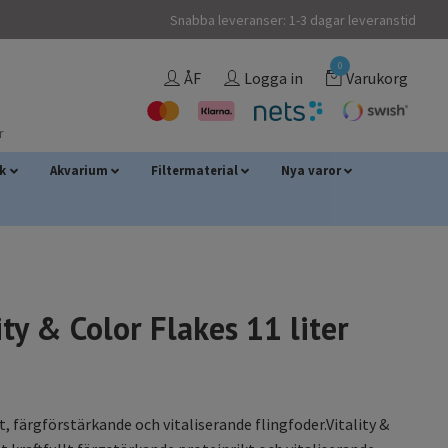
Snabba leveranser: 1-3 dagar leveranstid
0
ÅF
Logga in
Varukorg
r
sk
Akvarium
Filtermaterial
Nya varor
ity & Color Flakes 11 liter
t, färgförstärkande och vitaliserande flingfoder.Vitality &