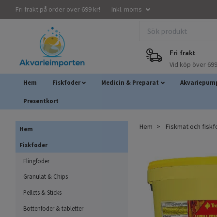
Fri frakt på order över 699 kr!
Inkl. moms
Fri frakt
Vid köp över 699
Hem
Fiskfoder
Medicin & Preparat
Akvariepump
Presentkort
Hem
Fiskmat och fisk
Hem
Fiskfoder
Flingfoder
Granulat & Chips
Pellets & Sticks
Bottenfoder & tabletter