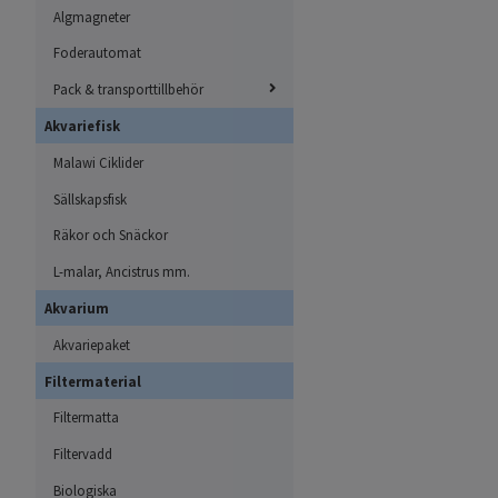
Algmagneter
Foderautomat
Pack & transporttillbehör
Akvariefisk
Malawi Ciklider
Sällskapsfisk
Räkor och Snäckor
L-malar, Ancistrus mm.
Akvarium
Akvariepaket
Filtermaterial
Filtermatta
Filtervadd
Biologiska