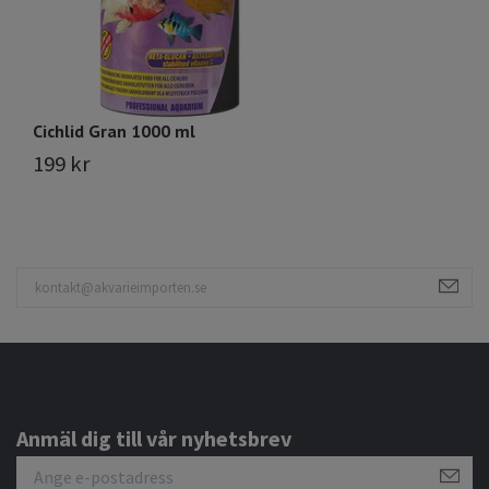
Cichlid Gran 1000 ml
D-
199 kr
2
Anmäl dig till vår nyhetsbrev