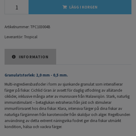
LÄGG I KORGEN
Artikelnummer:
TPC103004B
Leverantör:
Tropical
INFORMATION
Granulatstorlek: 2,0 mm - 0,5 mm.
Multi-ingrediensbasfoder i form av sjunkande granulat som intensifierar
färger på fiskar. Cichlid Gran är avsett för daglig utfodring av allätande
ciklider, inklusive många arter av munruvare från Malawisjön. Stark, naturlig
immunstimulant ‒ betaglukan extraheras från jäst och stimulerar
immunförsvaret hos dina fiskar. Klara, intensiva färger på dina fiskar av
naturliga färgämnen från karotenoider från skaldjur och alger. Regelbunden
användning av detta extremt näringsrika fodret ger dina fiskar utmärkt
kondition, hälsa och vackra färger.