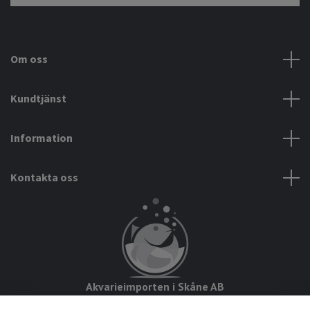
Om oss
Kundtjänst
Information
Kontakta oss
Akvarieimporten i Skåne AB
Hörjavägen 2