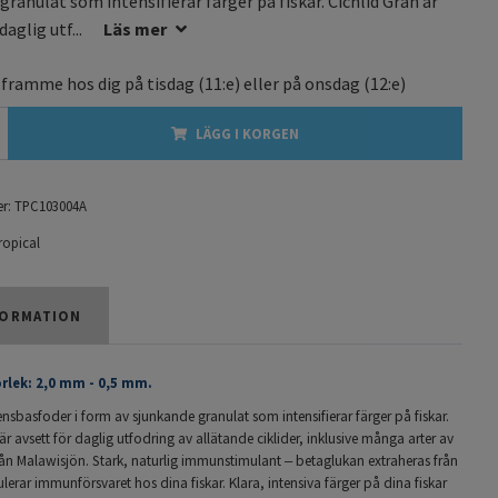
granulat som intensifierar färger på fiskar. Cichlid Gran är
daglig utf...
Läs mer
 framme hos dig på
tisdag
(11:e) eller på
onsdag
(12:e)
LÄGG I KORGEN
r:
TPC103004A
ropical
ORMATION
rlek: 2,0 mm - 0,5 mm.
ensbasfoder i form av sjunkande granulat som intensifierar färger på fiskar.
är avsett för daglig utfodring av allätande ciklider, inklusive många arter av
ån Malawisjön. Stark, naturlig immunstimulant ‒ betaglukan extraheras från
ulerar immunförsvaret hos dina fiskar. Klara, intensiva färger på dina fiskar