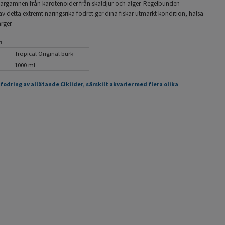
 färgämnen från karotenoider från skaldjur och alger. Regelbunden
 detta extremt näringsrika fodret ger dina fiskar utmärkt kondition, hälsa
rger.
n
Tropical Original burk
1000 ml
tfodring av allätande Ciklider, särskilt akvarier med flera olika