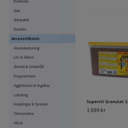
Riverbeds
Sten
Stenpaket
Riverkits
Akvarietillbehör
Akvariebelysning
Lim & Silikon
Skötsel & Underhåll
Doppvärmare
Äggkläckare & Yngelkar
Luftslang
Supervit Granulat 10
Kopplingar & Syresten
1 039 kr
Termometrar
Håvar