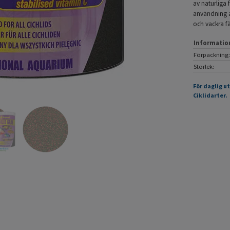
av naturliga
användning av
och vackra fä
Informatio
Förpackning:
Storlek:
För daglig u
Ciklidarter.