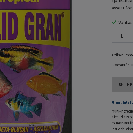
sjunkande 
avsett för 
Väntas
Artikelnumme
Leverantör:
T
INF
Granulatsto
Multi-ingredi
Cichlid Gran 
munruvare fr
jäst och stim