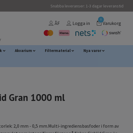
Snabba leveranser: 1-3 dagar leveranstid
0
ÅF
Logga in
Varukorg
r
sk
Akvarium
Filtermaterial
Nya varor
lid Gran 1000 ml
orlek: 2,0 mm - 0,5 mm.Multi-ingrediensbasfoder i form av