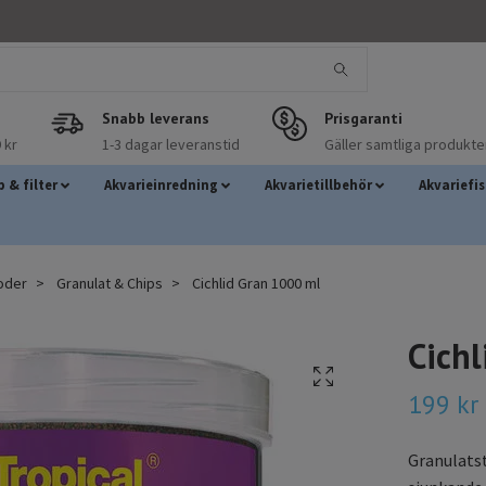
Snabb leverans
Prisgaranti
 kr
1-3 dagar leveranstid
Gäller samtliga produkte
 & filter
Akvarieinredning
Akvarietillbehör
Akvariefi
foder
Granulat & Chips
Cichlid Gran 1000 ml
Cich
199 kr
Granulatst