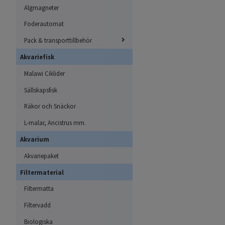
Algmagneter
Foderautomat
Pack & transporttillbehör
Akvariefisk
Malawi Ciklider
Sällskapsfisk
Räkor och Snäckor
L-malar, Ancistrus mm.
Akvarium
Akvariepaket
Filtermaterial
Filtermatta
Filtervadd
Biologiska