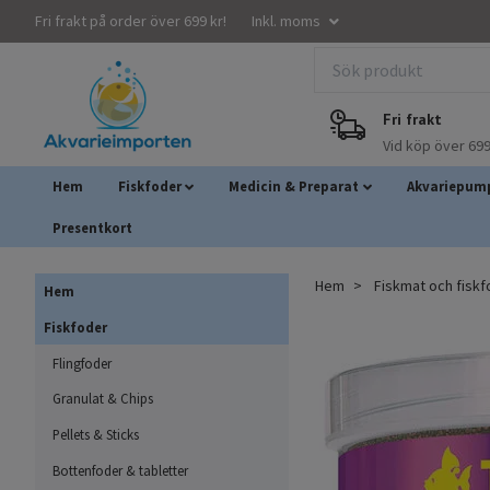
Fri frakt på order över 699 kr!
Inkl. moms
Fri frakt
Vid köp över 699
Hem
Fiskfoder
Medicin & Preparat
Akvariepump
Presentkort
Hem
Fiskmat och fisk
Hem
Fiskfoder
Flingfoder
Granulat & Chips
Pellets & Sticks
Bottenfoder & tabletter