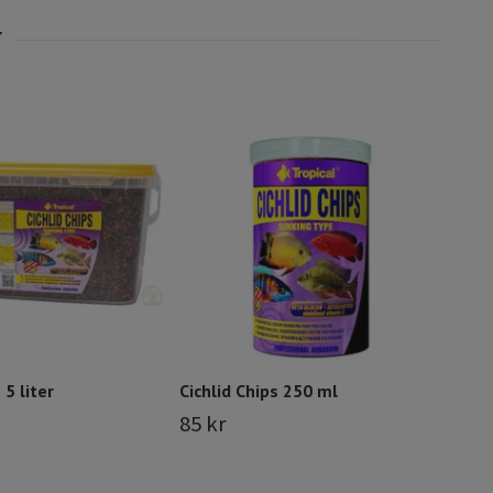
Inse
Slut i
 5 liter
Cichlid Chips 250 ml
85 kr