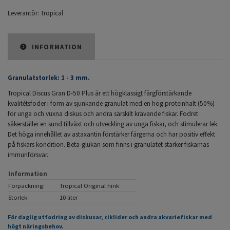
Leverantör:
Tropical
INFORMATION
Granulatstorlek: 1 - 3 mm.
Tropical Discus Gran D-50 Plus är ett högklassigt färgförstärkande
kvalitétsfoder i form av sjunkande granulat med en hög proteinhalt (50%)
för unga och vuxna diskus och andra särskilt krävande fiskar. Fodret
säkerställer en sund tillväxt och utveckling av unga fiskar, och stimulerar lek.
Det höga innehållet av astaxantin förstärker färgerna och har positiv effekt
på fiskars kondition. Beta-glukan som finns i granulatet stärker fiskarnas
immunförsvar.
Information
Förpackning:
Tropical Original hink
Storlek:
10 liter
För daglig utfodring av diskusar, ciklider och andra akvariefiskar med
högt näringsbehov.