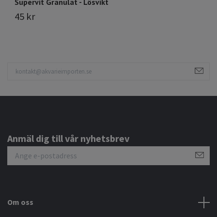
Supervit Granulat - Lösvikt
Ci
45 kr
5
Anmäl dig till vår nyhetsbrev
Om oss