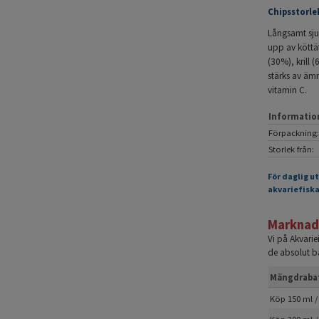
Chipsstorle
Långsamt sju
upp av köttät
(30%), krill 
stärks av ämn
vitamin C.
Informatio
Förpackning:
Storlek från:
För daglig u
akvariefiska
Marknade
Vi på Akvari
de absolut bä
Mängdraba
Köp 150 ml /