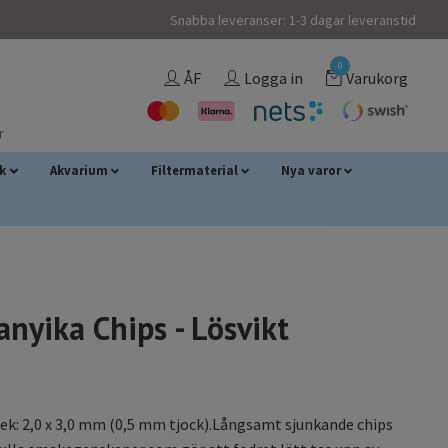
Snabba leveranser: 1-3 dagar leveranstid
0
ÅF
Logga in
Varukorg
r
sk
Akvarium
Filtermaterial
Nya varor
nyika Chips - Lösvikt
ek: 2,0 x 3,0 mm (0,5 mm tjock).Långsamt sjunkande chips