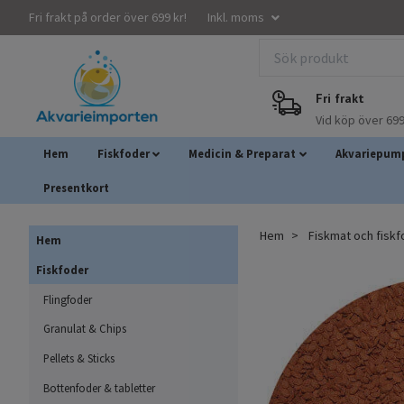
Fri frakt på order över 699 kr!
Inkl. moms
Fri frakt
Vid köp över 699
Hem
Fiskfoder
Medicin & Preparat
Akvariepump
Presentkort
Hem
Fiskmat och fisk
Hem
Fiskfoder
Flingfoder
Granulat & Chips
Pellets & Sticks
Bottenfoder & tabletter