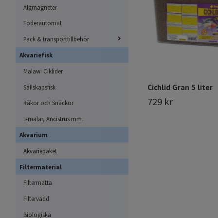
Algmagneter
Foderautomat
Pack & transporttillbehör
Akvariefisk
Malawi Ciklider
Cichlid Gran 5 liter
Sällskapsfisk
729 kr
Räkor och Snäckor
L-malar, Ancistrus mm.
Akvarium
Akvariepaket
Filtermaterial
Filtermatta
Filtervadd
Biologiska