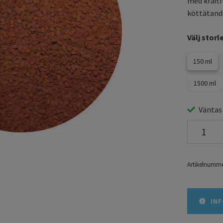
med kraftf
köttätande 
Välj storl
150 ml
1500 ml
Väntas
Artikelnumme
INF