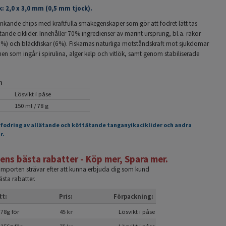
k: 2,0 x 3,0 mm (0,5 mm tjock).
nkande chips med kraftfulla smakegenskaper som gör att fodret lätt tas
ande ciklider. Innehåller 70% ingredienser av marint ursprung, bl.a. räkor
(6%) och bläckfiskar (6%). Fiskarnas naturliga motståndskraft mot sjukdomar
en som ingår i spirulina, alger kelp och vitlök, samt genom stabiliserade
n
Lösvikt i påse
150 ml / 78 g
tfodring av allätande och köttätande tanganyikaciklider och andra
r.
ns bästa rabatter - Köp mer, Spara mer.
eimporten strävar efter att kunna erbjuda dig som kund
sta rabatter.
tt:
Pris:
Förpackning:
 78g för
45 kr
Lösvikt i påse