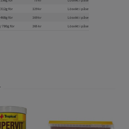
 156g för
75 kr
Lösvikt i påse
 312g för
129 kr
Lösvikt i påse
 468g för
169 kr
Lösvikt i påse
/ 780g för
265 kr
Lösvikt i påse
Inse
299