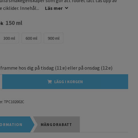
ulla smakegenskaper som gör att fodret lätt tas upp av
ciklider. Innehål...
Läs mer
150 ml
ek
300 ml
600 ml
900 ml
 framme hos dig på
tisdag
(11:e) eller på
onsdag
(12:e)
LÄGG I KORGEN
r:
TPC102002C
ORMATION
MÄNGDRABATT