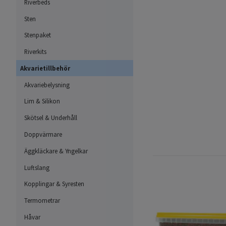
Riverbeds
Sten
Stenpaket
Riverkits
Akvarietillbehör
Akvariebelysning
Lim & Silikon
Skötsel & Underhåll
Doppvärmare
Äggkläckare & Yngelkar
Luftslang
Kopplingar & Syresten
Termometrar
Håvar