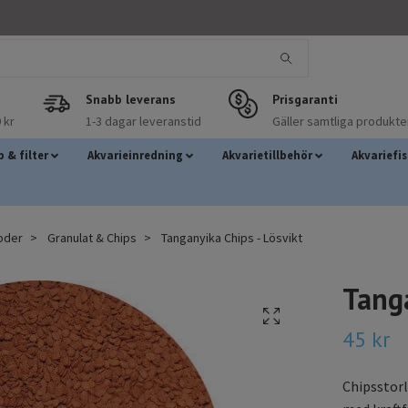
Snabb leverans
Prisgaranti
 kr
1-3 dagar leveranstid
Gäller samtliga produkte
 & filter
Akvarieinredning
Akvarietillbehör
Akvariefi
foder
Granulat & Chips
Tanganyika Chips - Lösvikt
Tanga
45 kr
Chipsstorl