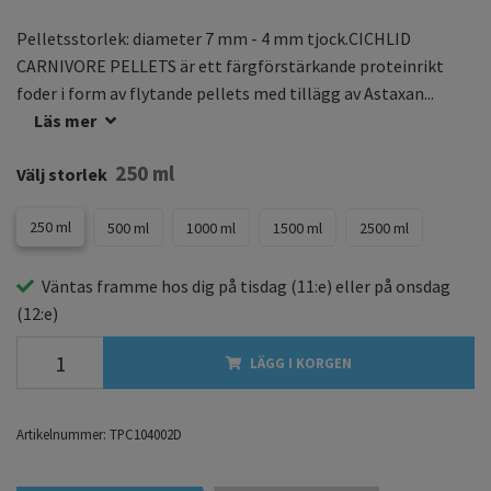
Pelletsstorlek: diameter 7 mm - 4 mm tjock.CICHLID
CARNIVORE PELLETS är ett färgförstärkande proteinrikt
foder i form av flytande pellets med tillägg av Astaxan...
Läs mer
250 ml
Välj storlek
250 ml
500 ml
1000 ml
1500 ml
2500 ml
Väntas framme hos dig på
tisdag
(11:e) eller på
onsdag
(12:e)
LÄGG I KORGEN
Artikelnummer:
TPC104002D