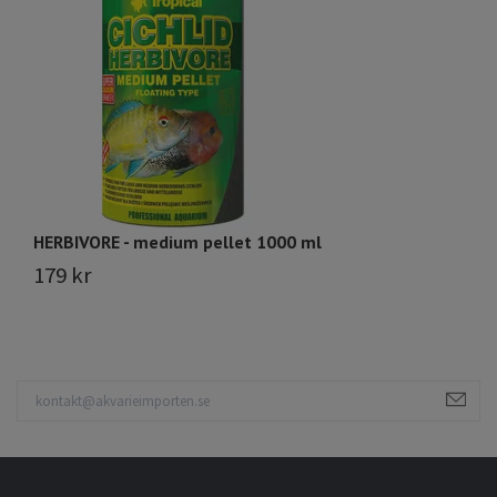
HERBIVORE - medium pellet 1000 ml
HE
179 kr
4