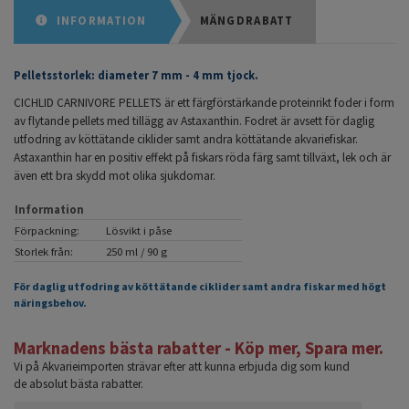
INFORMATION
MÄNGDRABATT
Pelletsstorlek: diameter 7 mm - 4 mm tjock.
CICHLID CARNIVORE PELLETS är ett färgförstärkande proteinrikt foder i form
av flytande pellets med tillägg av Astaxanthin. Fodret är avsett för daglig
utfodring av köttätande ciklider samt andra köttätande akvariefiskar.
Astaxanthin har en positiv effekt på fiskars röda färg samt tillväxt, lek och är
även ett bra skydd mot olika sjukdomar.
Information
Förpackning:
Lösvikt i påse
Storlek från:
250 ml / 90 g
För daglig utfodring av köttätande ciklider samt andra fiskar med högt
näringsbehov.
Marknadens bästa rabatter - Köp mer, Spara mer.
Vi på Akvarieimporten strävar efter att kunna erbjuda dig som kund
de absolut bästa rabatter.