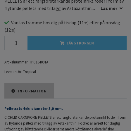
PELLETS är ett färgförstärkande proteinrikt foder i form av
flytande pellets med tillägg av Astaxanthin....
Läs mer
Väntas framme hos dig på
tisdag
(11:e) eller på
onsdag
(12:e)
LÄGG I KORGEN
Artikelnummer:
TPC104001A
Leverantör:
Tropical
INFORMATION
Pelletsstorlek: diameter 3,0 mm.
CICHLID CARNIVORE PELLETS är ett färgförstärkande proteinrikt foder i form
av flytande pellets med tillägg av Astaxanthin. Fodret är avsett för daglig
utfodring av köttätande ciklider samt andra köttätande akvariefiskar.