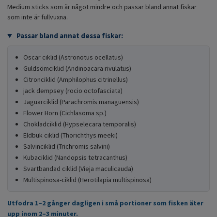
Medium sticks som är något mindre och passar bland annat fiskar
som inte är fullvuxna.
Passar bland annat dessa fiskar:
Oscar ciklid (Astronotus ocellatus)
Guldsömciklid (Andinoacara rivulatus)
Citronciklid (Amphilophus citrinellus)
jack dempsey (rocio octofasciata)
Jaguarciklid (Parachromis managuensis)
Flower Horn (Cichlasoma sp.)
Chokladciklid (Hypselecara temporalis)
Eldbuk ciklid (Thorichthys meeki)
Salvinciklid (Trichromis salvini)
Kubaciklid (Nandopsis tetracanthus)
Svartbandad ciklid (Vieja maculicauda)
Multispinosa-ciklid (Herotilapia multispinosa)
Utfodra 1–2 gånger dagligen i små portioner som fisken äter
upp inom 2–3 minuter.