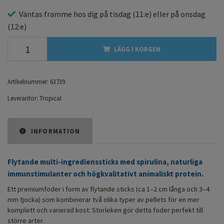
Väntas framme hos dig på
tisdag
(11:e) eller på
onsdag
(12:e)
LÄGG I KORGEN
Artikelnummer:
63739
Leverantör:
Tropical
INFORMATION
Flytande multi-ingredienssticks med spirulina, naturliga
immunstimulanter och högkvalitativt animaliskt protein.
Ett premiumfoder i form av flytande sticks (ca 1–2 cm långa och 3–4
mm tjocka) som kombinerar två olika typer av pellets för en mer
komplett och varierad kost. Storleken gör detta foder perfekt till
större arter.