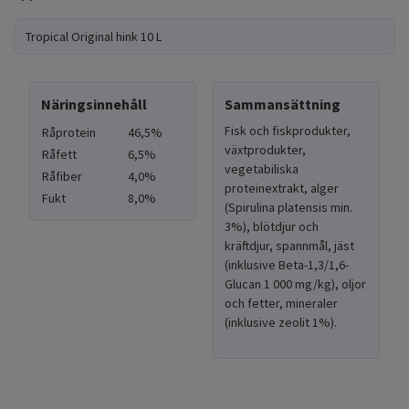
Tropical Original hink 10 L
Näringsinnehåll
Sammansättning
Fisk och fiskprodukter,
Råprotein
46,5%
växtprodukter,
Råfett
6,5%
vegetabiliska
Råfiber
4,0%
proteinextrakt, alger
Fukt
8,0%
(Spirulina platensis min.
3%), blötdjur och
kräftdjur, spannmål, jäst
(inklusive Beta-1,3/1,6-
Glucan 1 000 mg/kg), oljor
och fetter, mineraler
(inklusive zeolit 1%).