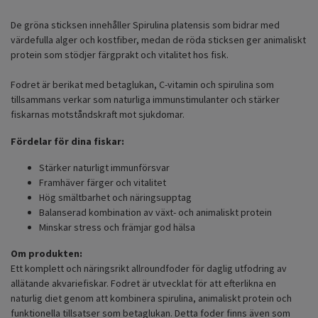
De gröna sticksen innehåller Spirulina platensis som bidrar med
värdefulla alger och kostfiber, medan de röda sticksen ger animaliskt
protein som stödjer färgprakt och vitalitet hos fisk.
Fodret är berikat med betaglukan, C-vitamin och spirulina som
tillsammans verkar som naturliga immunstimulanter och stärker
fiskarnas motståndskraft mot sjukdomar.
Fördelar för dina fiskar:
Stärker naturligt immunförsvar
Framhäver färger och vitalitet
Hög smältbarhet och näringsupptag
Balanserad kombination av växt- och animaliskt protein
Minskar stress och främjar god hälsa
Om produkten:
Ett komplett och näringsrikt allroundfoder för daglig utfodring av
allätande akvariefiskar. Fodret är utvecklat för att efterlikna en
naturlig diet genom att kombinera spirulina, animaliskt protein och
funktionella tillsatser som betaglukan. Detta foder finns även som