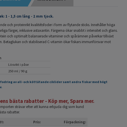
ek: 1 - 1,5 cm lång - 2 mm tjock.
nde och proteinrikt kvalitétsfoder i form av flytande sticks. Innehåller höga
urliga färger, inklusive astaxantin. Färgerna ökar snabbt i intensitet och glans.
otein och optimalt balanserade vitaminer och spårämnen påverkar tillväxt
n. Betaglukan och stabiliserad C-vitamin ökar fiskars immunförsvar mot
n
Lösvikt i påse
250 ml / 90 g
tfodring av all- och köttätande ciklider samt andra fiskar med högt
v.
ns bästa rabatter - Köp mer, Spara mer.
eimporten strävar efter att kunna erbjuda dig som kund
sta rabatter.
tt:
Pris:
Förpackning: