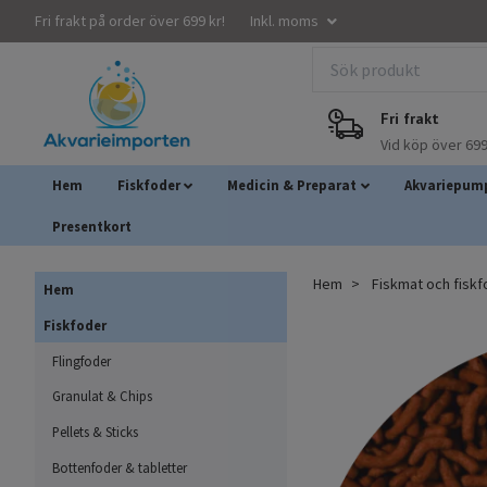
Fri frakt på order över 699 kr!
Inkl. moms
Fri frakt
Vid köp över 699
Hem
Fiskfoder
Medicin & Preparat
Akvariepump
Presentkort
Hem
Fiskmat och fisk
Hem
Fiskfoder
Flingfoder
Granulat & Chips
Pellets & Sticks
Bottenfoder & tabletter