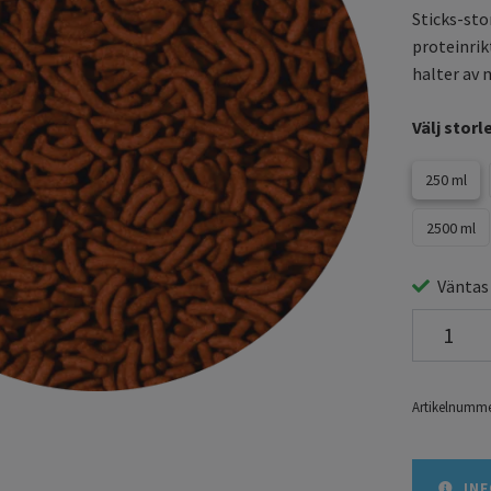
Sticks-sto
proteinrik
halter av n
Välj storl
250 ml
2500 ml
Väntas
Artikelnumme
INF