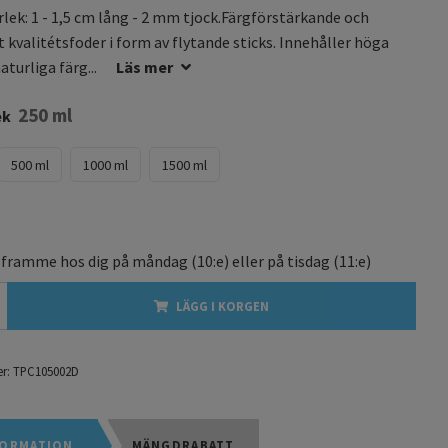
rlek: 1 - 1,5 cm lång - 2 mm tjock.Färgförstärkande och
t kvalitétsfoder i form av flytande sticks. Innehåller höga
aturliga färg...
Läs mer
250 ml
ek
500 ml
1000 ml
1500 ml
 framme hos dig på
måndag
(10:e) eller på
tisdag
(11:e)
LÄGG I KORGEN
r:
TPC105002D
ORMATION
MÄNGDRABATT