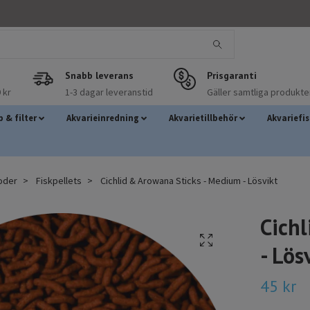
Snabb leverans
Prisgaranti
 kr
1-3 dagar leveranstid
Gäller samtliga produkte
 & filter
Akvarieinredning
Akvarietillbehör
Akvariefi
foder
Fiskpellets
Cichlid & Arowana Sticks - Medium - Lösvikt
Cich
- Lös
45 kr