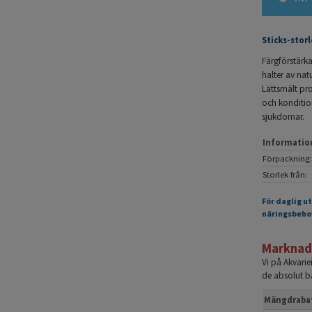
Sticks-storl
Färgförstärka
halter av nat
Lättsmält pr
och konditio
sjukdomar.
Informatio
Förpackning:
Storlek från:
För daglig u
näringsbeho
Marknade
Vi på Akvari
de absolut bä
Mängdraba