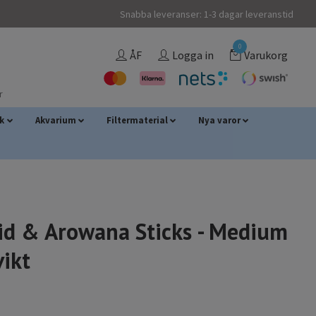
Snabba leveranser: 1-3 dagar leveranstid
0
ÅF
Logga in
Varukorg
r
sk
Akvarium
Filtermaterial
Nya varor
lid & Arowana Sticks - Medium
vikt