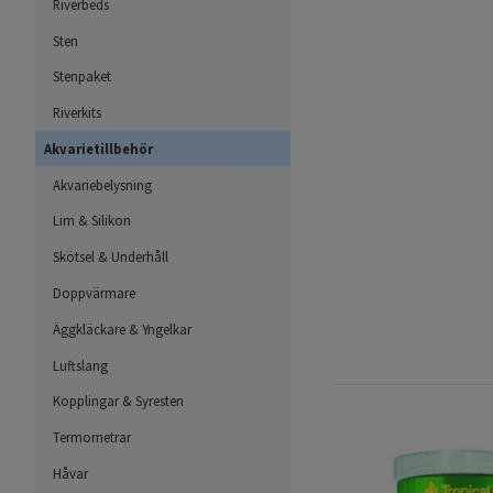
Riverbeds
Sten
Stenpaket
Riverkits
Akvarietillbehör
Akvariebelysning
Lim & Silikon
Skötsel & Underhåll
Doppvärmare
Äggkläckare & Yngelkar
Luftslang
Kopplingar & Syresten
Termometrar
Håvar