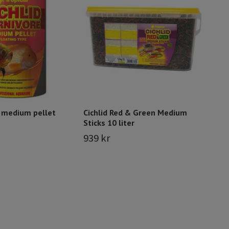
HERB
Lösv
45 
 medium pellet
Cichlid Red & Green Medium
Sticks 10 liter
939 kr