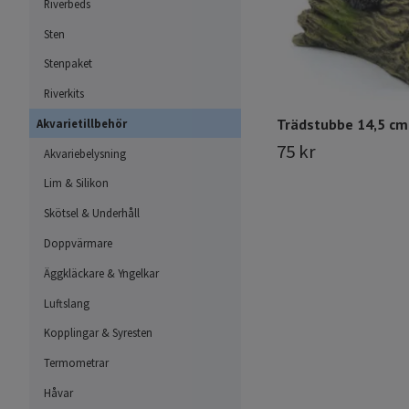
Riverbeds
Sten
Stenpaket
Riverkits
Trädstubbe 14,5 cm
Akvarietillbehör
75 kr
Akvariebelysning
Lim & Silikon
Skötsel & Underhåll
Doppvärmare
Äggkläckare & Yngelkar
Luftslang
Kopplingar & Syresten
Termometrar
Håvar