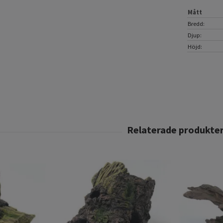
Mått
Bredd:
Djup:
Höjd: