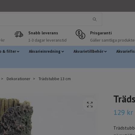
Snabb leverans
Prisgaranti
 kr
1-3 dagar leveranstid
Gäller samtliga produkte
 & filter
Akvarieinredning
Akvarietillbehör
Akvariefi
Dekorationer
Trädstubbe 13 cm
Träd
129 kr
Trädstubb