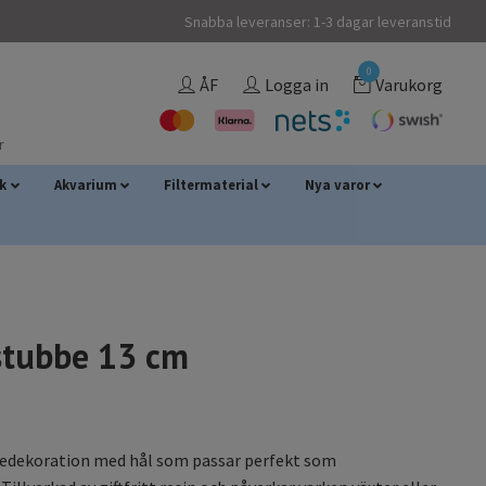
Snabba leveranser: 1-3 dagar leveranstid
0
ÅF
Logga in
Varukorg
r
sk
Akvarium
Filtermaterial
Nya varor
stubbe 13 cm
edekoration med hål som passar perfekt som