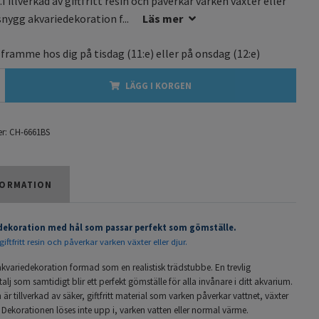
Tillverkad av giftfritt resin och påverkar varken växter eller
snygg akvariedekoration f...
Läs mer
 framme hos dig på
tisdag
(11:e) eller på
onsdag
(12:e)
LÄGG I KORGEN
r:
CH-6661BS
ORMATION
ekoration med hål som passar perfekt som gömställe.
giftfritt resin och påverkar varken växter eller djur.
kvariedekoration formad som en realistisk trädstubbe. En trevlig
alj som samtidigt blir ett perfekt gömställe för alla invånare i ditt akvarium.
är tillverkad av säker, giftfritt material som varken påverkar vattnet, växter
a. Dekorationen löses inte upp i, varken vatten eller normal värme.