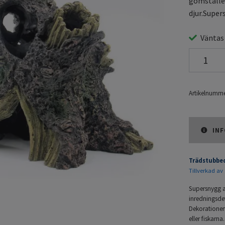
gömställe.
djur.Super
Väntas
Artikelnumme
INF
Trädstubbed
Tillverkad av 
Supersnygg a
inredningsdet
Dekorationen 
eller fiskarn