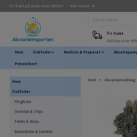
Fri frakt på order över 699 kr!
Inkl. moms
Fri frakt
Vid köp över 699
Hem
Fiskfoder
Medicin & Preparat
Akvariepump
Presentkort
Hem
Akvarieinredning
Hem
Fiskfoder
Flingfoder
Granulat & Chips
Pellets & Sticks
Bottenfoder & tabletter