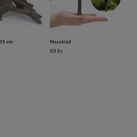
 35 cm
Mossträd
69 kr