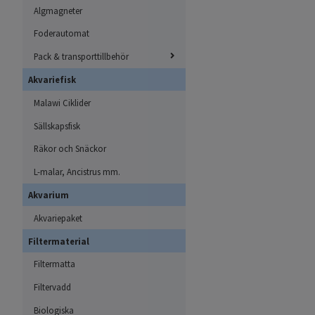
Algmagneter
Foderautomat
Pack & transporttillbehör
Akvariefisk
Malawi Ciklider
Sällskapsfisk
Räkor och Snäckor
L-malar, Ancistrus mm.
Akvarium
Akvariepaket
Filtermaterial
Filtermatta
Filtervadd
Biologiska