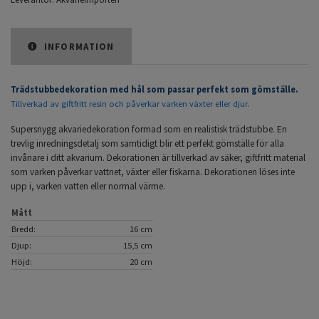
INFORMATION
Trädstubbedekoration med hål som passar perfekt som gömställe.
Tillverkad av giftfritt resin och påverkar varken växter eller djur.
Supersnygg akvariedekoration formad som en realistisk trädstubbe. En
trevlig inredningsdetalj som samtidigt blir ett perfekt gömställe för alla
invånare i ditt akvarium. Dekorationen är tillverkad av säker, giftfritt material
som varken påverkar vattnet, växter eller fiskarna. Dekorationen löses inte
upp i, varken vatten eller normal värme.
Mått
Bredd:
16 cm
Djup:
15,5 cm
Höjd:
20 cm