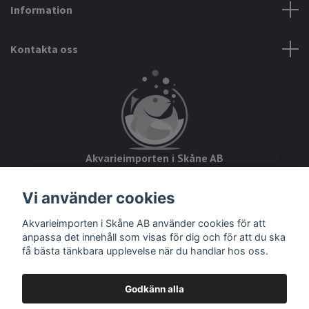
Information
Kontakta oss
Akvarieimporten i Skåne AB
Hörjavägen 2
Vi använder cookies
28234 Tyringe
Org.nr: 559093-8832
Akvarieimporten i Skåne AB använder cookies för att
anpassa det innehåll som visas för dig och för att du ska
få bästa tänkbara upplevelse när du handlar hos oss.
Godkänn alla