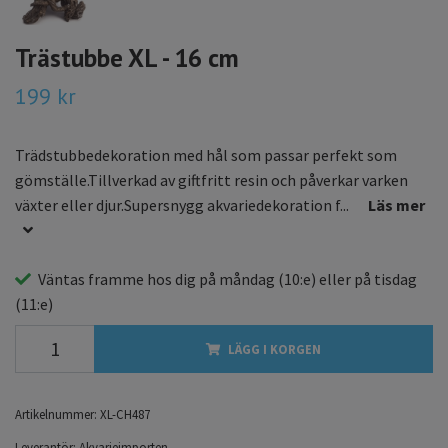
Trästubbe XL - 16 cm
199 kr
Trädstubbedekoration med hål som passar perfekt som
gömställe.Tillverkad av giftfritt resin och påverkar varken
växter eller djur.Supersnygg akvariedekoration f...
Läs mer
Väntas framme hos dig på
måndag
(10:e) eller på
tisdag
(11:e)
LÄGG I KORGEN
Artikelnummer:
XL-CH487
Leverantör:
Akvarieimporten