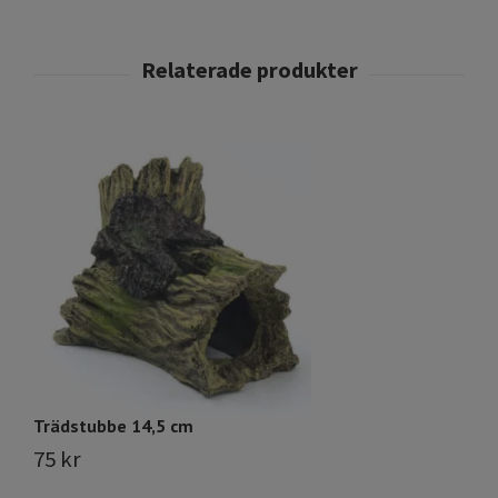
Trädstubbe 14,5 cm
T
75 kr
1