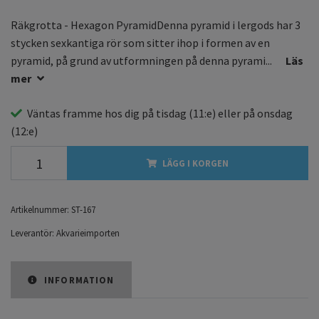
Räkgrotta - Hexagon PyramidDenna pyramid i lergods har 3
stycken sexkantiga rör som sitter ihop i formen av en
pyramid, på grund av utformningen på denna pyrami...
Läs
mer
Väntas framme hos dig på
tisdag
(11:e) eller på
onsdag
(12:e)
LÄGG I KORGEN
Artikelnummer:
ST-167
Leverantör:
Akvarieimporten
INFORMATION