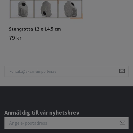
Stengrotta 12 x 14,5 cm
S
79 kr
5
Anmäl dig till vår nyhetsbrev