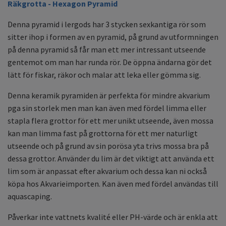
Räkgrotta - Hexagon Pyramid
Denna pyramid i lergods har 3 stycken sexkantiga rör som
sitter ihop i formen av en pyramid, på grund av utformningen
på denna pyramid så får man ett mer intressant utseende
gentemot om man har runda rör. De öppna ändarna gör det
lätt för fiskar, räkor och malar att leka eller gömma sig.
Denna keramik pyramiden är perfekta för mindre akvarium
pga sin storlek men man kan även med fördel limma eller
stapla flera grottor för ett mer unikt utseende, även mossa
kan man limma fast på grottorna för ett mer naturligt
utseende och på grund av sin porösa yta trivs mossa bra på
dessa grottor. Använder du lim är det viktigt att använda ett
lim som är anpassat efter akvarium och dessa kan ni också
köpa hos Akvarieimporten. Kan även med fördel användas till
aquascaping.
Påverkar inte vattnets kvalité eller PH-värde och är enkla att