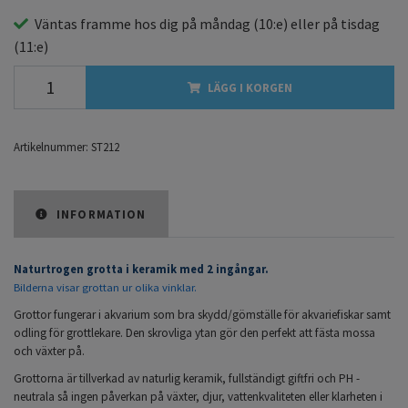
Väntas framme hos dig på
måndag
(10:e) eller på
tisdag
(11:e)
LÄGG I KORGEN
Artikelnummer:
ST212
INFORMATION
Naturtrogen grotta i keramik med 2 ingångar.
Bilderna visar grottan ur olika vinklar.
Grottor fungerar i akvarium som bra skydd/gömställe för akvariefiskar samt
odling för grottlekare. Den skrovliga ytan gör den perfekt att fästa mossa
och växter på.
Grottorna är tillverkad av naturlig keramik, fullständigt giftfri och PH -
neutrala så ingen påverkan på växter, djur, vattenkvaliteten eller klarheten i