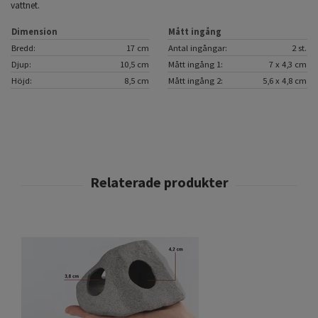
vattnet.
Dimension
Mått ingång
Bredd:
17 cm
Antal ingångar:
2 st.
Djup:
10,5 cm
Mått ingång 1:
7 x 4,3 cm
Höjd:
8,5 cm
Mått ingång 2:
5,6 x 4,8 cm