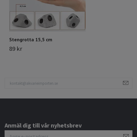
Stengrotta 15,5 cm
S
89 kr
5
Anmäl dig till vår nyhetsbrev