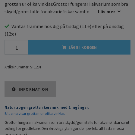
grottan ur olika vinklar.Grottor fungerar i akvarium som bra
skydd/gömställe för akvariefiskar samt o...
Läs mer
Väntas framme hos dig på
tisdag
(11:e) eller på
onsdag
(12:e)
LÄGG I KORGEN
Artikelnummer:
ST1201
INFORMATION
Naturtrogen grotta i keramik med 2 ingångar.
Bilderna visar grottan ur olika vinklar.
Grottor fungerar i akvarium som bra skydd/gömställe för akvariefiskar samt
odling för grottlekare. Den skrovliga ytan gör den perfekt att fästa mossa
och växter på.