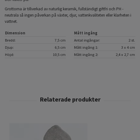
Grottorna är tillverkad av naturlig keramik, fullständigt giftfri och PH -
neutrala så ingen påverkan på växter, djur, vattenkvaliteten eller klarheten i
vattnet.
Dimension
Mått ingång
Bredd:
7,5 cm
Antal ingångar:
2 st.
Djup:
6,5 cm
Mått ingång 1:
3 x 4 cm
Höjd:
10,5 cm
Mått ingång 2:
2,4 x 2,7 cm