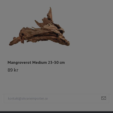
Mangroverot Medium 23-30 cm
Dr
89 kr
2