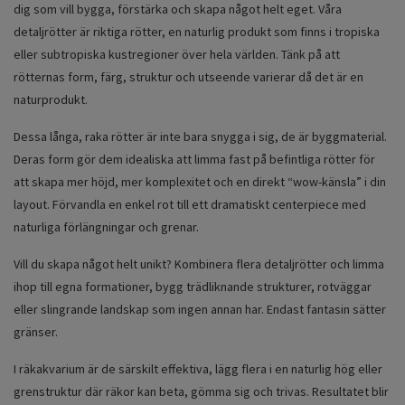
dig som vill bygga, förstärka och skapa något helt eget. Våra
detaljrötter är riktiga rötter, en naturlig produkt som finns i tropiska
eller subtropiska kustregioner över hela världen. Tänk på att
rötternas form, färg, struktur och utseende varierar då det är en
naturprodukt.
Dessa långa, raka rötter är inte bara snygga i sig, de är byggmaterial.
Deras form gör dem idealiska att limma fast på befintliga rötter för
att skapa mer höjd, mer komplexitet och en direkt “wow-känsla” i din
layout. Förvandla en enkel rot till ett dramatiskt centerpiece med
naturliga förlängningar och grenar.
Vill du skapa något helt unikt? Kombinera flera detaljrötter och limma
ihop till egna formationer, bygg trädliknande strukturer, rotväggar
eller slingrande landskap som ingen annan har. Endast fantasin sätter
gränser.
I räkakvarium är de särskilt effektiva, lägg flera i en naturlig hög eller
grenstruktur där räkor kan beta, gömma sig och trivas. Resultatet blir