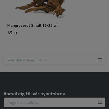
Mangroverot Small 15-25 cm
H
59 kr
3
Anmäl dig till vår nyhetsbrev