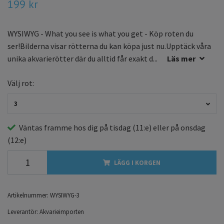
199 kr
WYSIWYG - What you see is what you get - Köp roten du
ser!Bilderna visar rötterna du kan köpa just nu.Upptäck våra
unika akvarierötter där du alltid får exakt d...
Läs mer
Välj rot:
3
Väntas framme hos dig på
tisdag
(11:e) eller på
onsdag
(12:e)
LÄGG I KORGEN
Artikelnummer:
WYSIWYG-3
Leverantör:
Akvarieimporten