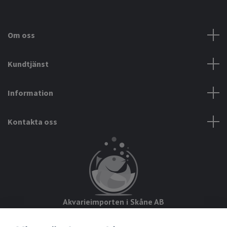
Om oss
Kundtjänst
Information
Kontakta oss
Akvarieimporten i Skåne AB
Hörjavägen 2