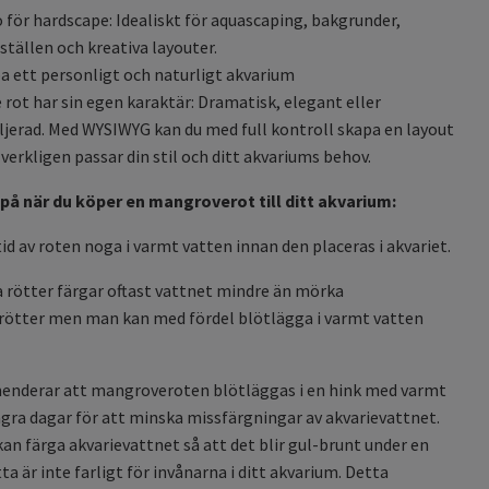
 för hardscape: Idealiskt för aquascaping, bakgrunder,
tällen och kreativa layouter.
a ett personligt och naturligt akvarium
e rot har sin egen karaktär: Dramatisk, elegant eller
ljerad. Med WYSIWYG kan du med full kontroll skapa en layout
verkligen passar din stil och ditt akvariums behov.
 på när du köper en mangroverot till ditt akvarium:
tid av roten noga i varmt vatten innan den placeras i akvariet.
a rötter färgar oftast vattnet mindre än mörka
ötter men man kan med fördel blötlägga i varmt vatten
enderar att mangroveroten blötläggas i en hink med varmt
ågra dagar för att minska missfärgningar av akvarievattnet.
an färga akvarievattnet så att det blir gul-brunt under en
ta är inte farligt för invånarna i ditt akvarium. Detta