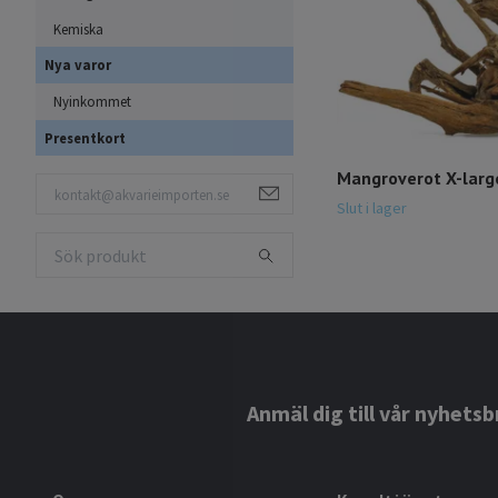
Kemiska
Nya varor
Nyinkommet
Presentkort
Mangroverot X-larg
Slut i lager
Anmäl dig till vår nyhetsb