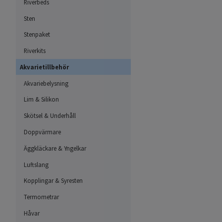
Riverbeds
Sten
Stenpaket
Riverkits
Akvarietillbehör
Akvariebelysning
Lim & Silikon
Skötsel & Underhåll
Doppvärmare
Äggkläckare & Yngelkar
Luftslang
Kopplingar & Syresten
Termometrar
Håvar