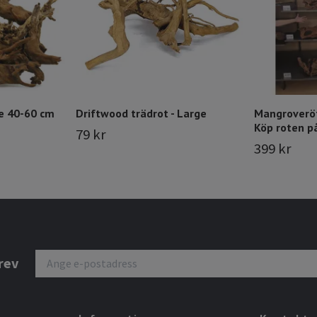
e 40-60 cm
Driftwood trädrot - Large
Mangroveröt
Köp roten p
79 kr
399 kr
rev