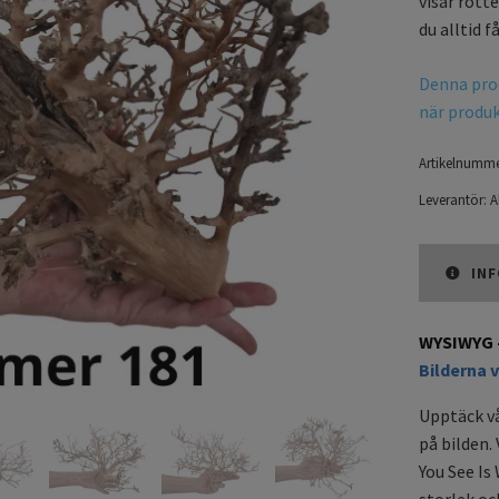
visar rött
du alltid få
Denna prod
när produkt
Artikelnumme
Leverantör:
A
INF
WYSIWYG -
Bilderna v
Upptäck vå
på bilden.
You See Is
storlek oc