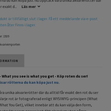
erna du kan köpa just nu.Upptäck våra unika akvarierötter där
r exakt d...
Läs mer
ukt är tillfälligt slut i lager. Få ett meddelande via e-post
en åter finns i lager.
r:
1939
kvarieimporten
ORMATION
 What you see is what you get - Köp roten du ser!
isar rötterna du kan köpa just nu.
ra unika akvarierötter där du alltid får exakt den rot du ser
 Varje rot är fotograferad enligt WYSIWYG-principen (What
 What You Get), vilket innebär att du kan välja den form,
h struktur som passar just ditt akvarium utan några