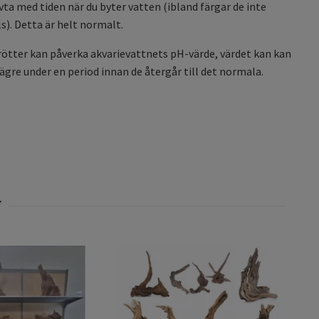
a med tiden när du byter vatten (ibland färgar de inte
ls). Detta är helt normalt.
tter kan påverka akvarievattnets pH-värde, värdet kan kan
lägre under en period innan de återgår till det normala.
Räkt
på b
99 