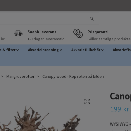
Snabb leverans
Prisgaranti
 kr
1-3 dagar leveranstid
Gäller samtliga produkte
 & filter
Akvarieinredning
Akvarietillbehör
Akvariefi
Mangroverötter
Canopy wood - Köp roten på bilden
Cano
199 kr
WYSIWYG - 