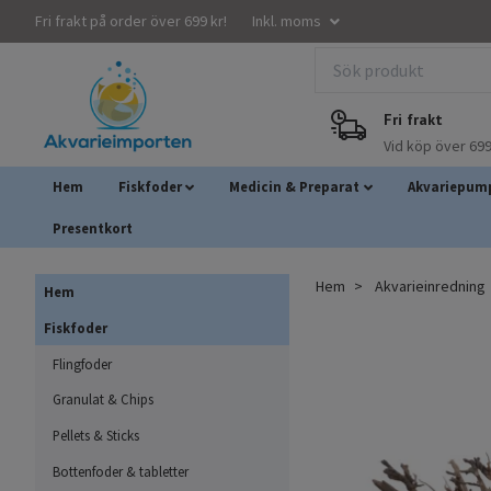
Fri frakt på order över 699 kr!
Inkl. moms
Fri frakt
Vid köp över 699
Hem
Fiskfoder
Medicin & Preparat
Akvariepump
Presentkort
Hem
Akvarieinredning
Hem
Fiskfoder
Flingfoder
Granulat & Chips
Pellets & Sticks
Bottenfoder & tabletter