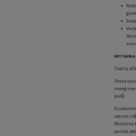
Redo
göms
Skap
Varj
deta
som 
Att tänka
Tvätta all
Dessa ljus
mangrover
ändå.
Vi rekomm
vatten i n
Rötterna k
period, det