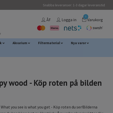
Snabba leveranser: 1-3 dagar leveranstid
0
ÅF
Logga in
Varukorg
r
sk
Akvarium
Filtermaterial
Nya varor
py wood - Köp roten på bilden
What you see is what you get - Köp roten du ser!Bilderna