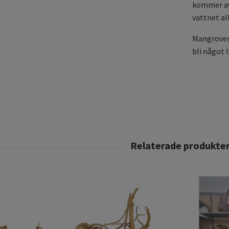
kommer avt
vattnet al
Mangroverö
bli något 