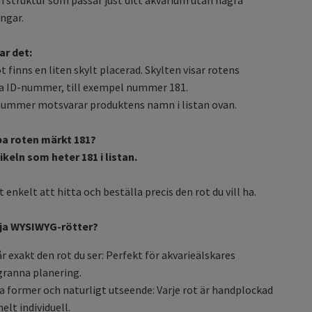
ngar.
ar det:
ot finns en liten skylt placerad. Skylten visar rotens
la ID-nummer, till exempel nummer 181.
nummer motsvarar produktens namn i listan ovan.
öpa roten märkt 181?
tikeln som heter 181 i listan.
 enkelt att hitta och beställa precis den rot du vill ha.
lja WYSIWYG-rötter?
år exakt den rot du ser: Perfekt för akvarieälskares
ranna planering.
a former och naturligt utseende: Varje rot är handplockad
elt individuell.