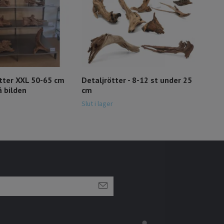
ter XXL 50-65 cm
Detaljrötter - 8-12 st under 25
å bilden
cm
Slut i lager