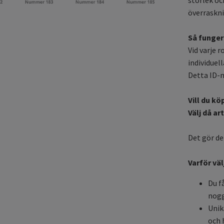
överraskni
Så funger
Vid varje r
individuel
Detta ID-
Vill du k
Välj då ar
Det gör det
Varför vä
Du f
nogg
Unik
och h