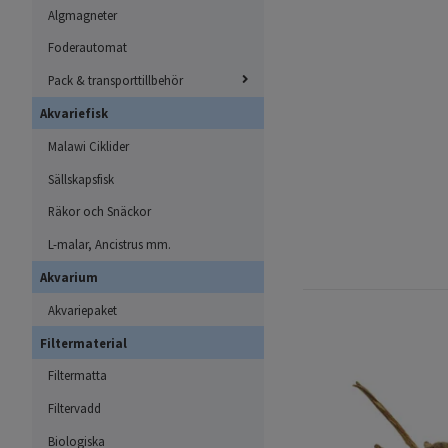
Algmagneter
Foderautomat
Pack & transporttillbehör
Akvariefisk
Malawi Ciklider
Sällskapsfisk
Räkor och Snäckor
L-malar, Ancistrus mm.
Akvarium
Akvariepaket
Filtermaterial
Filtermatta
Filtervadd
Biologiska