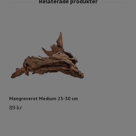
Mangroverot Medium 23-30 cm
M
89 kr
Sl