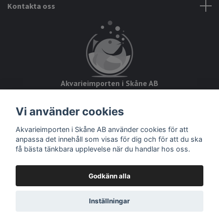
Kontakta oss
Akvarieimporten i Skåne AB
Hörjavägen 2
Vi använder cookies
28234 Tyringe
Akvarieimporten i Skåne AB använder cookies för att
Org.nr: 559093-8832
anpassa det innehåll som visas för dig och för att du ska
få bästa tänkbara upplevelse när du handlar hos oss.
Godkänn alla
© 2026 Akvarieimporten
Inställningar