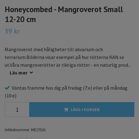
Honeycombed - Mangroverot Small
12-20 cm
39 kr
Mangroverot med håligheter till akvarium och
terrarium.Bilderna visar exempel på hur rötterna KAN se
ut.Våra mangroverötter är riktiga rötter - en naturlig prod...
Läs mer
Väntas framme hos dig på
fredag
(7:e) eller på
måndag
(10:e)
LÄGG I KORGEN
Artikelnummer:
MR2702A