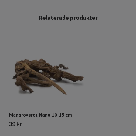
Mangroverot Nano 10-15 cm
M
39 kr
8