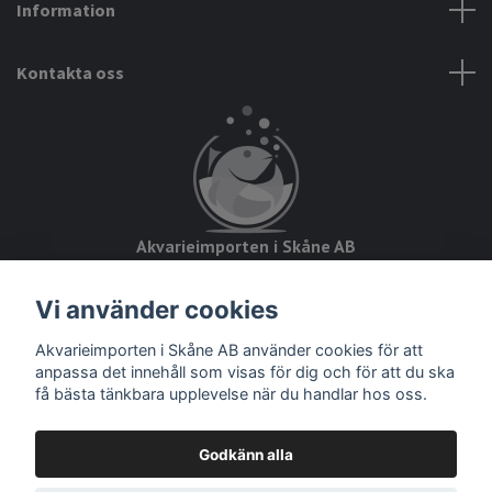
Information
Kontakta oss
Akvarieimporten i Skåne AB
Hörjavägen 2
Vi använder cookies
28234 Tyringe
Akvarieimporten i Skåne AB använder cookies för att
Org.nr: 559093-8832
anpassa det innehåll som visas för dig och för att du ska
få bästa tänkbara upplevelse när du handlar hos oss.
Godkänn alla