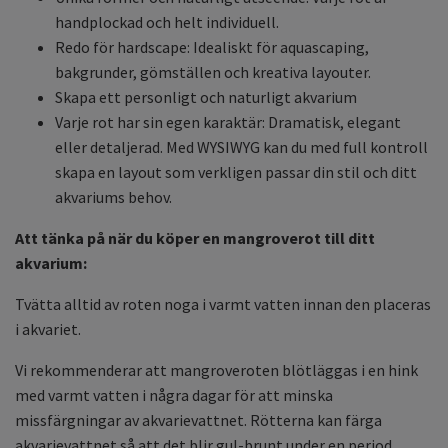
handplockad och helt individuell.
Redo för hardscape: Idealiskt för aquascaping,
bakgrunder, gömställen och kreativa layouter.
Skapa ett personligt och naturligt akvarium
Varje rot har sin egen karaktär: Dramatisk, elegant
eller detaljerad. Med WYSIWYG kan du med full kontroll
skapa en layout som verkligen passar din stil och ditt
akvariums behov.
Att tänka på när du köper en mangroverot till ditt
akvarium:
Tvätta alltid av roten noga i varmt vatten innan den placeras
i akvariet.
Vi rekommenderar att mangroveroten blötläggas i en hink
med varmt vatten i några dagar för att minska
missfärgningar av akvarievattnet. Rötterna kan färga
akvarievattnet så att det blir gul-brunt under en period,