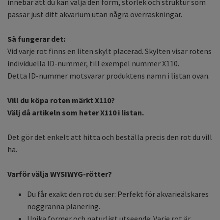
innebär att du kan välja den form, storlek och struktur som
passar just ditt akvarium utan några överraskningar.
Så fungerar det:
Vid varje rot finns en liten skylt placerad. Skylten visar rotens
individuella ID-nummer, till exempel nummer X110.
Detta ID-nummer motsvarar produktens namn i listan ovan.
Vill du köpa roten märkt X110?
Välj då artikeln som heter X110 i listan.
Det gör det enkelt att hitta och beställa precis den rot du vill
ha.
Varför välja WYSIWYG-rötter?
Du får exakt den rot du ser: Perfekt för akvarieälskares
noggranna planering.
Unika former och naturligt utseende: Varje rot är