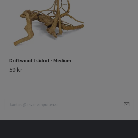
Driftwood trädrot - Medium
Dr
59 kr
7