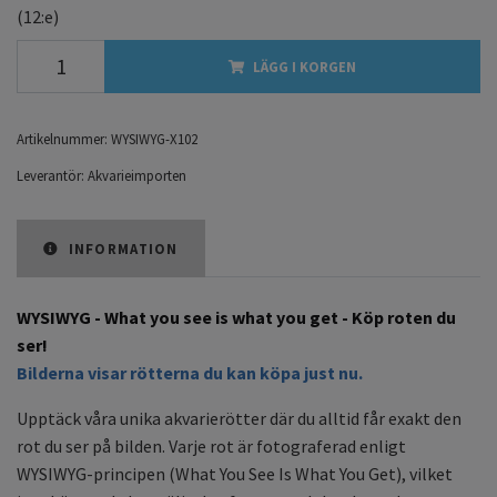
(12:e)
LÄGG I KORGEN
Artikelnummer:
WYSIWYG-X102
Leverantör:
Akvarieimporten
INFORMATION
WYSIWYG - What you see is what you get - Köp roten du
ser!
Bilderna visar rötterna du kan köpa just nu.
Upptäck våra unika akvarierötter där du alltid får exakt den
rot du ser på bilden. Varje rot är fotograferad enligt
WYSIWYG-principen (What You See Is What You Get), vilket