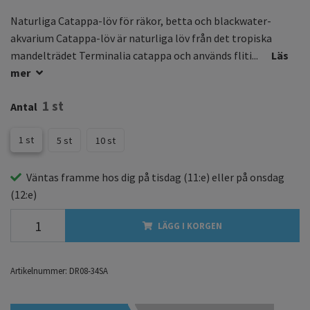
Naturliga Catappa-löv för räkor, betta och blackwater-
akvarium Catappa-löv är naturliga löv från det tropiska
mandelträdet Terminalia catappa och används fliti...
Läs
mer
1 st
Antal
1 st
5 st
10 st
Väntas framme hos dig på
tisdag
(11:e) eller på
onsdag
(12:e)
LÄGG I KORGEN
Artikelnummer:
DR08-34SA