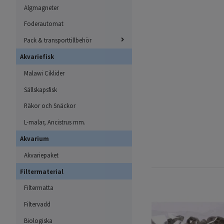
Algmagneter
Foderautomat
Pack & transporttillbehör
Akvariefisk
Malawi Ciklider
Sällskapsfisk
Räkor och Snäckor
L-malar, Ancistrus mm.
Akvarium
Akvariepaket
Filtermaterial
Filtermatta
Filtervadd
Biologiska