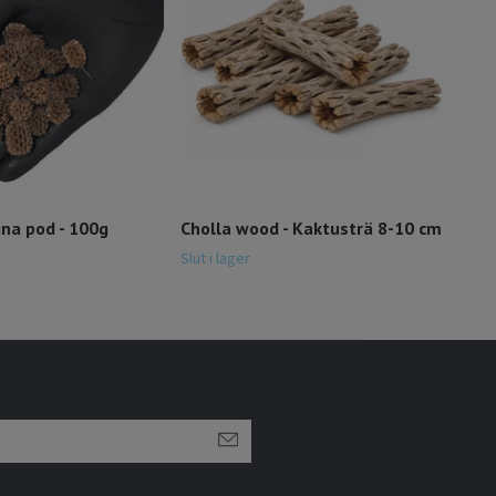
Slut i
na pod - 100g
Cholla wood - Kaktusträ 8-10 cm
Slut i lager