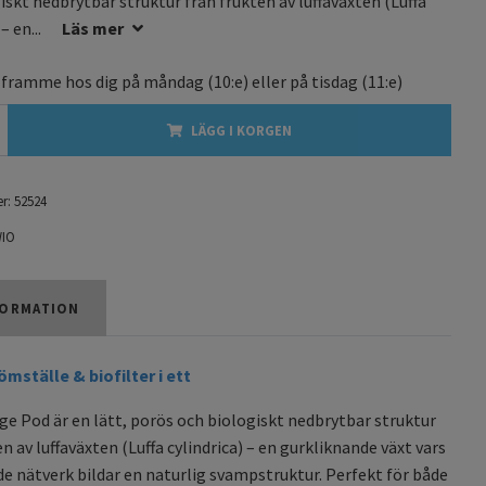
iskt nedbrytbar struktur från frukten av luffaväxten (Luffa
– en...
Läs mer
 framme hos dig på
måndag
(10:e) eller på
tisdag
(11:e)
LÄGG I KORGEN
r:
52524
IO
ORMATION
mställe & biofilter i ett
ge Pod är en lätt, porös och biologiskt nedbrytbar struktur
n av luffaväxten (Luffa cylindrica) – en gurkliknande växt vars
de nätverk bildar en naturlig svampstruktur. Perfekt för både