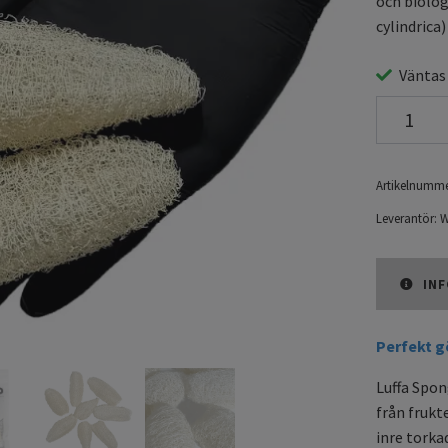
och biolog
cylindrica) 
Väntas
Artikelnumme
Leverantör:
W
INF
Perfekt gö
Luffa Spon
från frukte
inre torka