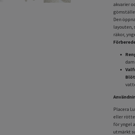
akvarier o
gömställe
Den öppna,
layouten, 
räkor, yng
Förberede
Ren
dam
Valf
Blöt
vatt
Användnin
Placera Lu
eller rötte
för yngel 
utmärkt su