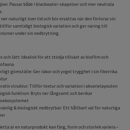
jöer. Passar både i blackwater-skapelser och mer neutrala
s.
 ner naturligt över tid och bör ersättas när den förlorar sin
tillför samtidigt biologisk variation och ger näring till
nismer under sin nedbrytning.
s och lätt: Idealisk för att stödja tillväxt av biofilm och
ofauna
rligt gömställe: Ger räkor och yngel trygghet i sin fiberrika
ktur
rativ struktur: Tillför textur och variation i akvarielayouten
ogisk funktion: Bryts ner långsamt och berikar
roekosystemet
övänlig & biologiskt nedbrytbar: Ett hållbart val för naturliga
öer
etta är en naturprodukt kan färg, form och storlek variera –