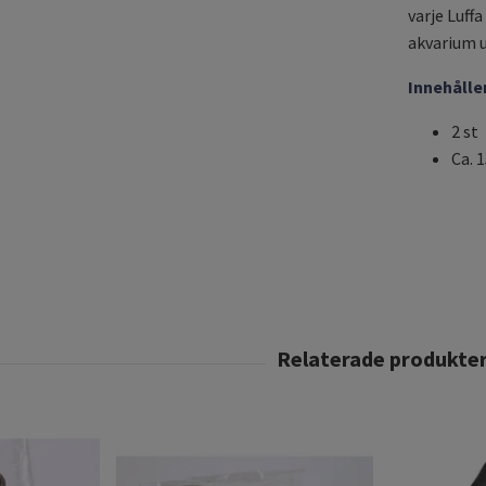
varje Luffa
akvarium 
Innehåller
2 st
Ca. 