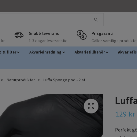
Snabb leverans
Prisgaranti
 kr
1-3 dagar leveranstid
Gäller samtliga produkte
 & filter
Akvarieinredning
Akvarietillbehör
Akvariefi
Naturprodukter
Luffa Sponge pod - 2 st
Luffa
129 kr
Perfekt gö