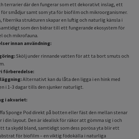
ch terrarier där den fungerar som ett dekorativt inslag, ett
 för smådjur samt som yta för biofilm och mikroorganismer.
 fiberrika strukturen skapar en luftig och naturlig känsla i
samtidigt som den bidrar till ett fungerande ekosystem för
el och mikrofauna.
lser innan användning:
göring:
Skölj under rinnande vatten för att ta bort smuts och
m.
ri förberedelse:
läggning:
Alternativt kan du låta den ligga i en hink med
en i 1-3 dagar tills den sjunker naturligt.
g i akvariet:
ffa Sponge Pod direkt på botten eller fäst den mellan stenar
r i din layout. Den är idealisk för räkor att gömma sig i och
att ta skydd bland, samtidigt som dess porösa yta blir ett
bstrat för biofilm – en viktig födokälla i naturliga