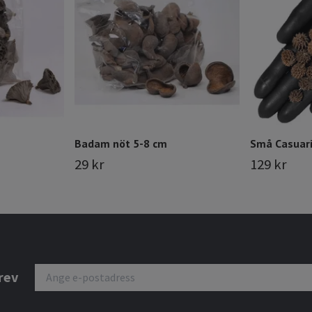
Badam nöt 5-8 cm
Små Casuari
29 kr
129 kr
rev