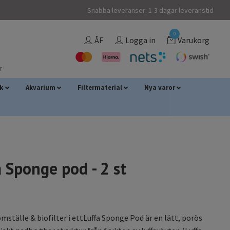
Snabba leveranser: 1-3 dagar leveranstid
0
ÅF
Logga in
Varukorg
r
sk
Akvarium
Filtermaterial
Nya varor
 Sponge pod - 2 st
mställe & biofilter i ettLuffa Sponge Pod är en lätt, porös