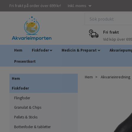
Fri frakt på order över 699 kr!
Inkl. moms
Fri frakt
Vid köp över 699
Hem
Fiskfoder
Medicin & Preparat
Akvariepump
Presentkort
Hem
Akvarieinredning
Hem
Fiskfoder
Flingfoder
Granulat & Chips
Pellets & Sticks
Bottenfoder & tabletter