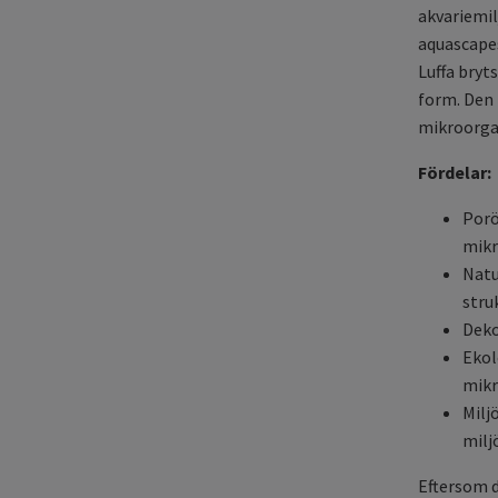
akvariemil
aquascape
Luffa bryts
form. Den 
mikroorga
Fördelar:
Porö
mikr
Natu
stru
Deko
Ekol
mik
Milj
milj
Eftersom d