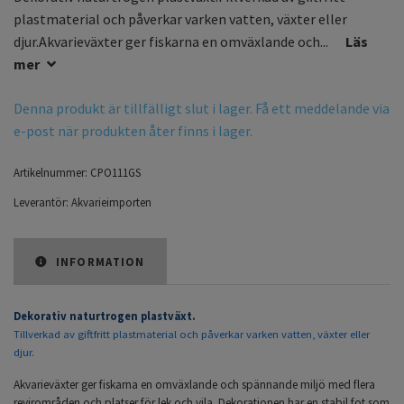
plastmaterial och påverkar varken vatten, växter eller
djur.Akvarieväxter ger fiskarna en omväxlande och...
Läs
mer
Denna produkt är tillfälligt slut i lager. Få ett meddelande via
e-post när produkten åter finns i lager.
Artikelnummer:
CPO111GS
Leverantör:
Akvarieimporten
INFORMATION
Dekorativ naturtrogen plastväxt.
Tillverkad av giftfritt plastmaterial och påverkar varken vatten, växter eller
djur.
Akvarieväxter ger fiskarna en omväxlande och spännande miljö med flera
revirområden och platser för lek och vila. Dekorationen har en stabil fot som