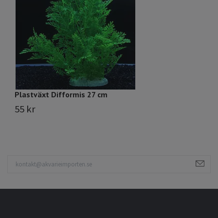
Plastväxt Difformis 27 cm
P
55 kr
2