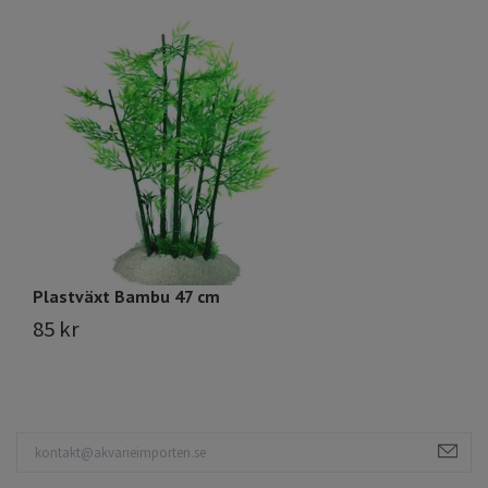
Plastväxt Bambu 47 cm
Pl
85 kr
7