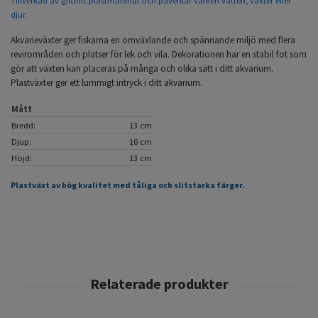
Tillverkad av giftfritt plastmaterial och påverkar varken vatten, växter eller
djur.
Akvarieväxter ger fiskarna en omväxlande och spännande miljö med flera
revirområden och platser för lek och vila. Dekorationen har en stabil fot som
gör att växten kan placeras på många och olika sätt i ditt akvarium.
Plastväxter ger ett lummigt intryck i ditt akvarium.
Mått
Bredd:
13 cm
Djup:
10 cm
Höjd:
13 cm
Plastväxt av hög kvalitet med tåliga och slitstarka färger.