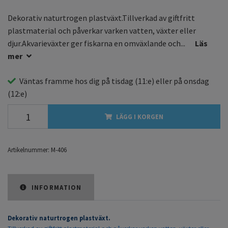
Dekorativ naturtrogen plastväxt.Tillverkad av giftfritt
plastmaterial och påverkar varken vatten, växter eller
djur.Akvarieväxter ger fiskarna en omväxlande och...
Läs
mer
Väntas framme hos dig på
tisdag
(11:e) eller på
onsdag
(12:e)
LÄGG I KORGEN
Artikelnummer:
M-406
INFORMATION
Dekorativ naturtrogen plastväxt.