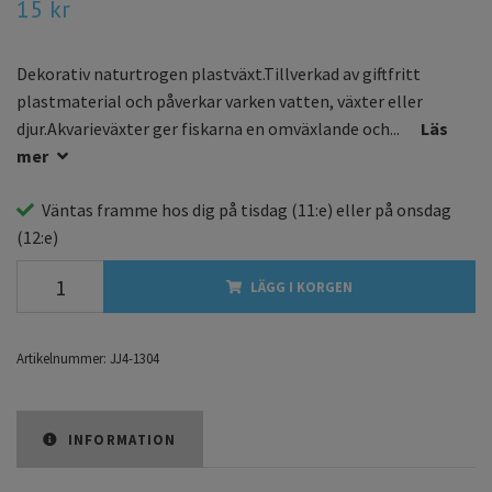
15 kr
Dekorativ naturtrogen plastväxt.Tillverkad av giftfritt
plastmaterial och påverkar varken vatten, växter eller
djur.Akvarieväxter ger fiskarna en omväxlande och...
Läs
mer
Väntas framme hos dig på
tisdag
(11:e) eller på
onsdag
(12:e)
LÄGG I KORGEN
Artikelnummer:
JJ4-1304
INFORMATION