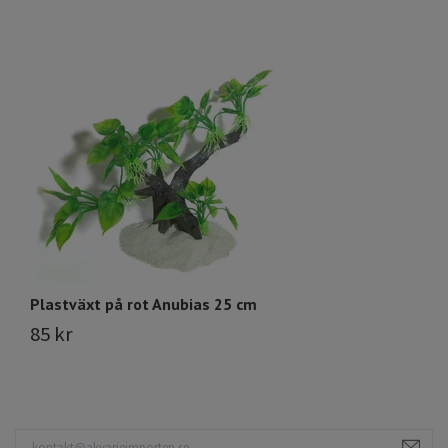
Plastväxt på rot Anubias 25 cm
Pl
85 kr
2