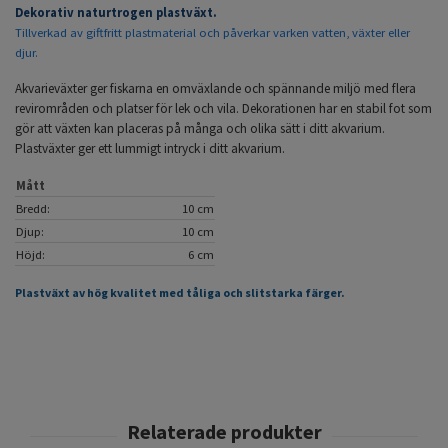
Dekorativ naturtrogen plastväxt.
Tillverkad av giftfritt plastmaterial och påverkar varken vatten, växter eller
djur.
Akvarieväxter ger fiskarna en omväxlande och spännande miljö med flera
revirområden och platser för lek och vila. Dekorationen har en stabil fot som
gör att växten kan placeras på många och olika sätt i ditt akvarium.
Plastväxter ger ett lummigt intryck i ditt akvarium.
Mått
Bredd:
10 cm
Djup:
10 cm
Höjd:
6 cm
Plastväxt av hög kvalitet med tåliga och slitstarka färger.