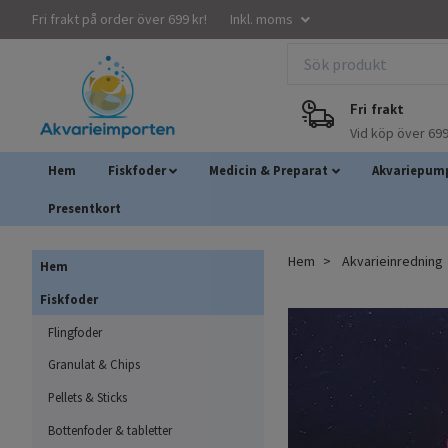
Fri frakt på order över 699 kr!
Inkl. moms
Fri frakt
Vid köp över 699
Hem
Fiskfoder
Medicin & Preparat
Akvariepump
Presentkort
Hem
Akvarieinredning
Hem
Fiskfoder
Flingfoder
Granulat & Chips
Pellets & Sticks
Bottenfoder & tabletter