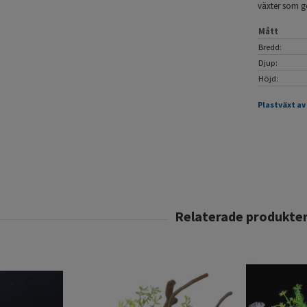
växter som ge
Mått
Bredd:
Djup:
Höjd:
Plastväxt av