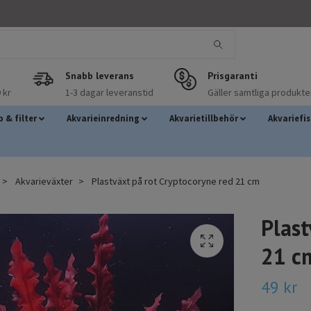
Snabb leverans
Prisgaranti
 kr
1-3 dagar leveranstid
Gäller samtliga produkte
 & filter
Akvarieinredning
Akvarietillbehör
Akvariefi
Akvarieväxter
Plastväxt på rot Cryptocoryne red 21 cm
Plast
21 c
49 kr