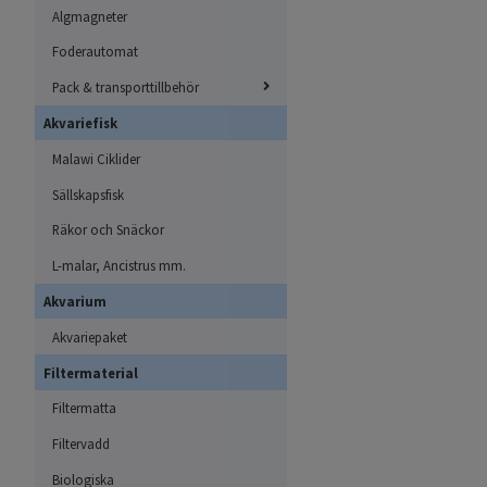
Algmagneter
Foderautomat
Pack & transporttillbehör
Akvariefisk
Malawi Ciklider
Sällskapsfisk
Räkor och Snäckor
L-malar, Ancistrus mm.
Akvarium
Akvariepaket
Filtermaterial
Filtermatta
Filtervadd
Biologiska