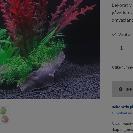
Dekorativ 
påverkar v
omväxland
Väntas
Artikelnumme
INF
Dekorativ p
Tillverkad av 
Akvarieväxte
skapar gömstä