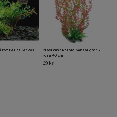
85 
 rot Petite leaves
Plastväxt Rotala bonsai grön /
rosa 40 cm
69 kr