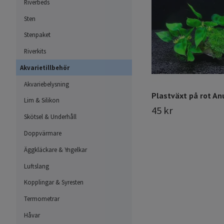
Riverbeds
Sten
Stenpaket
Riverkits
Akvarietillbehör
Akvariebelysning
Plastväxt på rot An
Lim & Silikon
45 kr
Skötsel & Underhåll
Doppvärmare
Äggkläckare & Yngelkar
Luftslang
Kopplingar & Syresten
Termometrar
Håvar