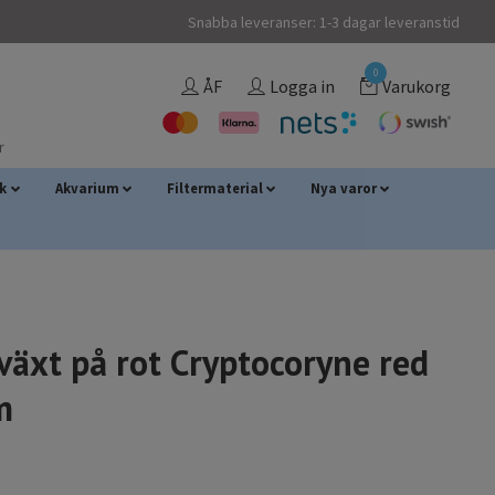
Snabba leveranser: 1-3 dagar leveranstid
0
ÅF
Logga in
Varukorg
r
sk
Akvarium
Filtermaterial
Nya varor
växt på rot Cryptocoryne red
m