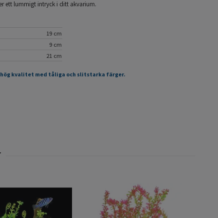
r ett lummigt intryck i ditt akvarium.
19 cm
9 cm
21 cm
 hög kvalitet med tåliga och slitstarka färger.
Pla
oran