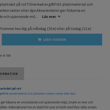
plastväxt på rotTillverkad av giftfritt plastmaterial och
arken växter eller djur.Akvarieväxter ger fiskarna en
e och spännande mil...
Läs mer
 framme hos dig på
måndag
(10:e) eller på
tisdag
(11:e)
LÄGG I KORGEN
r:
K-704
ORMATION
lastväxt på rot
giftfritt plastmaterial och påverkar varken växter eller djur.
r ger fiskarna en omväxlande och spännande miljö, bryter av revir och
llen. Dekorationen har en stabil fot som är täckt med flera olika sorters